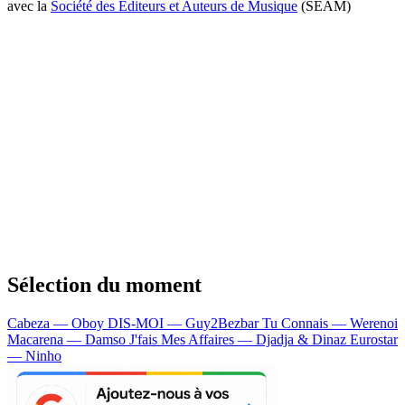
avec la
Société des Editeurs et Auteurs de Musique
(SEAM)
Sélection du moment
Cabeza — Oboy
DIS-MOI — Guy2Bezbar
Tu Connais — Werenoi
Macarena — Damso
J'fais Mes Affaires — Djadja & Dinaz
Eurostar
— Ninho