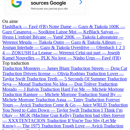
On aime
FlashBack —
Favé (FR)
Notre Dame —
Gazo & Tiakola
100K —
Gazo
Casanova —
Soolking
Laisse Moi —
KeBlack
Saiyan —
Heuss L'enfoiré
Bécane —
Yamê
200K —
Tiakola
Laboratoire —
Werenoi
Meuda —
Tiakola
Outro —
Gazo & Tiakola
Ailleurs —
Josman
Interlude —
Gazo & Tiakola
Overdrive —
Ofenbach
1 2 3
4 —
ZOKUSH
La League —
Werenoi
Celui qui part —
Joseph
Kamel
Nouvelles —
PLK
No love —
Ninho
Urus —
Favé (FR)
Top traduction
Traduction Monsters —
James Blunt
Traduction Streets —
Doja Cat
Traduction Drivers license —
Olivia Rodrigo
Traduction Lover —
Taylor Swift
Traduction Teeth —
5 Seconds Of Summer
Traduction
Seya —
Morad
Traduction No Idea —
Don Toliver
Traduction
Morado —
J Balvin
Traduction Hard For Me —
Michele Morrone
Traduction Rapture —
Michele Morrone
Traduction Stand By —
Michele Morrone
Traduction Agua —
Tainy
Traduction Forever
Yours —
Avicii
Traduction Come & Go —
Juice WRLD
Traduction
You Need to Calm Down —
Taylor Swift
Traduction I Think I’m
Okay —
MGK (Machine Gun Kelly)
Traduction bad vibes forever
—
XXXTENTACION
Traduction If You're Too Shy (Let Me
Know) —
The 1975
Traduction Tough Love —
Avicii
Traduction