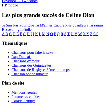
Lovefool —
Twocolors
HP mobile
Les plus grands succès de Céline Dion
Je Sais Pas
Pour Que Tu M'aimes Encore
Plus qu'ailleurs
Tu sauras
Recovering
L'étoile
A
B
C
D
E
F
G
H
I
J
K
L
M
N
O
P
Q
R
S
T
U
V
W
X
Y
Z
0-9
Thématiques
Chansons pour faire le sexe
Rap Français
Chansons d'amour
Chansons des Guinguettes
Chansons de Rugby et 3ème mi-temps
Chanson bonne humeur
Plan de site
Mentions légales
Paramètres cookies
Cookie Settings