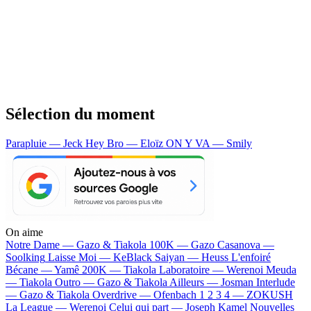
Sélection du moment
Parapluie — Jeck
Hey Bro — Eloïz
ON Y VA — Smily
On aime
Notre Dame —
Gazo & Tiakola
100K —
Gazo
Casanova —
Soolking
Laisse Moi —
KeBlack
Saiyan —
Heuss L'enfoiré
Bécane —
Yamê
200K —
Tiakola
Laboratoire —
Werenoi
Meuda
—
Tiakola
Outro —
Gazo & Tiakola
Ailleurs —
Josman
Interlude
—
Gazo & Tiakola
Overdrive —
Ofenbach
1 2 3 4 —
ZOKUSH
La League —
Werenoi
Celui qui part —
Joseph Kamel
Nouvelles