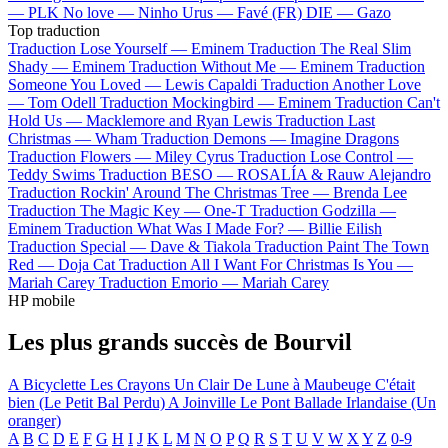
—
PLK
No love —
Ninho
Urus —
Favé (FR)
DIE —
Gazo
Top traduction
Traduction Lose Yourself —
Eminem
Traduction The Real Slim
Shady —
Eminem
Traduction Without Me —
Eminem
Traduction
Someone You Loved —
Lewis Capaldi
Traduction Another Love
—
Tom Odell
Traduction Mockingbird —
Eminem
Traduction Can't
Hold Us —
Macklemore and Ryan Lewis
Traduction Last
Christmas —
Wham
Traduction Demons —
Imagine Dragons
Traduction Flowers —
Miley Cyrus
Traduction Lose Control —
Teddy Swims
Traduction BESO —
ROSALÍA & Rauw Alejandro
Traduction Rockin' Around The Christmas Tree —
Brenda Lee
Traduction The Magic Key —
One-T
Traduction Godzilla —
Eminem
Traduction What Was I Made For? —
Billie Eilish
Traduction Special —
Dave & Tiakola
Traduction Paint The Town
Red —
Doja Cat
Traduction All I Want For Christmas Is You —
Mariah Carey
Traduction Emorio —
Mariah Carey
HP mobile
Les plus grands succès de Bourvil
A Bicyclette
Les Crayons
Un Clair De Lune à Maubeuge
C'était
bien (Le Petit Bal Perdu)
A Joinville Le Pont
Ballade Irlandaise (Un
oranger)
A
B
C
D
E
F
G
H
I
J
K
L
M
N
O
P
Q
R
S
T
U
V
W
X
Y
Z
0-9