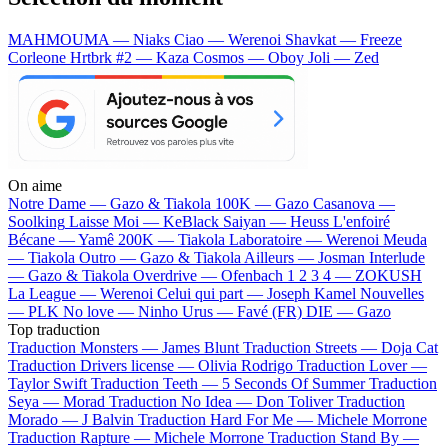
MAHMOUMA — Niaks
Ciao — Werenoi
Shavkat — Freeze
Corleone
Hrtbrk #2 — Kaza
Cosmos — Oboy
Joli — Zed
On aime
Notre Dame —
Gazo & Tiakola
100K —
Gazo
Casanova —
Soolking
Laisse Moi —
KeBlack
Saiyan —
Heuss L'enfoiré
Bécane —
Yamê
200K —
Tiakola
Laboratoire —
Werenoi
Meuda
—
Tiakola
Outro —
Gazo & Tiakola
Ailleurs —
Josman
Interlude
—
Gazo & Tiakola
Overdrive —
Ofenbach
1 2 3 4 —
ZOKUSH
La League —
Werenoi
Celui qui part —
Joseph Kamel
Nouvelles
—
PLK
No love —
Ninho
Urus —
Favé (FR)
DIE —
Gazo
Top traduction
Traduction Monsters —
James Blunt
Traduction Streets —
Doja Cat
Traduction Drivers license —
Olivia Rodrigo
Traduction Lover —
Taylor Swift
Traduction Teeth —
5 Seconds Of Summer
Traduction
Seya —
Morad
Traduction No Idea —
Don Toliver
Traduction
Morado —
J Balvin
Traduction Hard For Me —
Michele Morrone
Traduction Rapture —
Michele Morrone
Traduction Stand By —