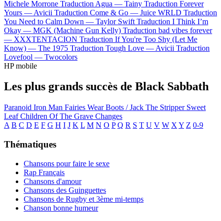
Michele Morrone
Traduction Agua —
Tainy
Traduction Forever
Yours —
Avicii
Traduction Come & Go —
Juice WRLD
Traduction
You Need to Calm Down —
Taylor Swift
Traduction I Think I’m
Okay —
MGK (Machine Gun Kelly)
Traduction bad vibes forever
—
XXXTENTACION
Traduction If You're Too Shy (Let Me
Know) —
The 1975
Traduction Tough Love —
Avicii
Traduction
Lovefool —
Twocolors
HP mobile
Les plus grands succès de Black Sabbath
Paranoid
Iron Man
Fairies Wear Boots / Jack The Stripper
Sweet
Leaf
Children Of The Grave
Changes
A
B
C
D
E
F
G
H
I
J
K
L
M
N
O
P
Q
R
S
T
U
V
W
X
Y
Z
0-9
Thématiques
Chansons pour faire le sexe
Rap Français
Chansons d'amour
Chansons des Guinguettes
Chansons de Rugby et 3ème mi-temps
Chanson bonne humeur