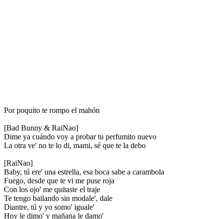
Por poquito te rompo el mahón
[Bad Bunny & RaiNao]
Dime ya cuándo voy a probar tu perfumito nuevo
La otra ve' no te lo di, mami, sé que te la debo
[RaiNao]
Baby, tú ere' una estrella, esa boca sabe a carambola
Fuego, desde que te vi me puse roja
Con los ojo' me quitaste el traje
Te tengo bailando sin modale', dale
Diantre, tú y yo somo' iguale'
Hoy le dimo' y mañana le damo'