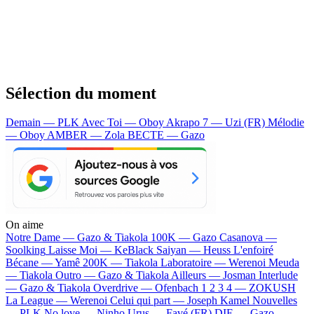
Sélection du moment
Demain — PLK
Avec Toi — Oboy
Akrapo 7 — Uzi (FR)
Mélodie
— Oboy
AMBER — Zola
BECTE — Gazo
On aime
Notre Dame —
Gazo & Tiakola
100K —
Gazo
Casanova —
Soolking
Laisse Moi —
KeBlack
Saiyan —
Heuss L'enfoiré
Bécane —
Yamê
200K —
Tiakola
Laboratoire —
Werenoi
Meuda
—
Tiakola
Outro —
Gazo & Tiakola
Ailleurs —
Josman
Interlude
—
Gazo & Tiakola
Overdrive —
Ofenbach
1 2 3 4 —
ZOKUSH
La League —
Werenoi
Celui qui part —
Joseph Kamel
Nouvelles
—
PLK
No love —
Ninho
Urus —
Favé (FR)
DIE —
Gazo