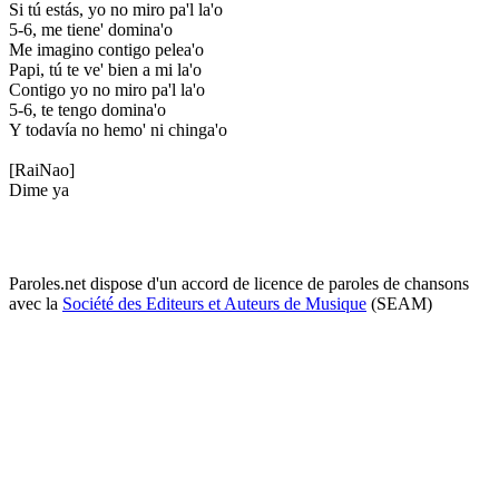
Si tú estás, yo no miro pa'l la'o
5-6, me tiene' domina'o
Me imagino contigo pelea'o
Papi, tú te ve' bien a mi la'o
Contigo yo no miro pa'l la'o
5-6, te tengo domina'o
Y todavía no hemo' ni chinga'o
[RaiNao]
Dime ya
Paroles.net dispose d'un accord de licence de paroles de chansons
avec la
Société des Editeurs et Auteurs de Musique
(SEAM)