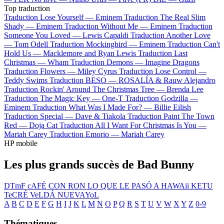
Top traduction
Traduction Lose Yourself —
Eminem
Traduction The Real Slim
Shady —
Eminem
Traduction Without Me —
Eminem
Traduction
Someone You Loved —
Lewis Capaldi
Traduction Another Love
—
Tom Odell
Traduction Mockingbird —
Eminem
Traduction Can't
Hold Us —
Macklemore and Ryan Lewis
Traduction Last
Christmas —
Wham
Traduction Demons —
Imagine Dragons
Traduction Flowers —
Miley Cyrus
Traduction Lose Control —
Teddy Swims
Traduction BESO —
ROSALÍA & Rauw Alejandro
Traduction Rockin' Around The Christmas Tree —
Brenda Lee
Traduction The Magic Key —
One-T
Traduction Godzilla —
Eminem
Traduction What Was I Made For? —
Billie Eilish
Traduction Special —
Dave & Tiakola
Traduction Paint The Town
Red —
Doja Cat
Traduction All I Want For Christmas Is You —
Mariah Carey
Traduction Emorio —
Mariah Carey
HP mobile
Les plus grands succès de Bad Bunny
DTmF
cAFÉ CON RON
LO QUE LE PASÓ A HAWAii
KETU
TeCRÉ
VeLDÁ
NUEVAYoL
A
B
C
D
E
F
G
H
I
J
K
L
M
N
O
P
Q
R
S
T
U
V
W
X
Y
Z
0-9
Thématiques