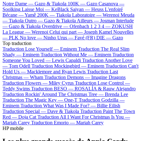
Notre Dame —
Gazo & Tiakola
100K —
Gazo
Casanova —
Soolking
Laisse Moi —
KeBlack
Saiyan —
Heuss L'enfoiré
Bécane —
Yamê
200K —
Tiakola
Laboratoire —
Werenoi
Meuda
—
Tiakola
Outro —
Gazo & Tiakola
Ailleurs —
Josman
Interlude
—
Gazo & Tiakola
Overdrive —
Ofenbach
1 2 3 4 —
ZOKUSH
La League —
Werenoi
Celui qui part —
Joseph Kamel
Nouvelles
—
PLK
No love —
Ninho
Urus —
Favé (FR)
DIE —
Gazo
Top traduction
Traduction Lose Yourself —
Eminem
Traduction The Real Slim
Shady —
Eminem
Traduction Without Me —
Eminem
Traduction
Someone You Loved —
Lewis Capaldi
Traduction Another Love
—
Tom Odell
Traduction Mockingbird —
Eminem
Traduction Can't
Hold Us —
Macklemore and Ryan Lewis
Traduction Last
Christmas —
Wham
Traduction Demons —
Imagine Dragons
Traduction Flowers —
Miley Cyrus
Traduction Lose Control —
Teddy Swims
Traduction BESO —
ROSALÍA & Rauw Alejandro
Traduction Rockin' Around The Christmas Tree —
Brenda Lee
Traduction The Magic Key —
One-T
Traduction Godzilla —
Eminem
Traduction What Was I Made For? —
Billie Eilish
Traduction Special —
Dave & Tiakola
Traduction Paint The Town
Red —
Doja Cat
Traduction All I Want For Christmas Is You —
Mariah Carey
Traduction Emorio —
Mariah Carey
HP mobile