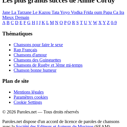
Les plus grands succès de Annie Cordy
Jane La Tarzane
Le Kazou
Tata Yoyo
Vodka
Frida oum Papa
Ca Ira
Mieux Demain
A
B
C
D
E
F
G
H
I
J
K
L
M
N
O
P
Q
R
S
T
U
V
W
X
Y
Z
0-9
Thématiques
Chansons pour faire le sexe
Rap Français
Chansons d'amour
Chansons des Guinguettes
Chansons de Rugby et 3ème mi-temps
Chanson bonne humeur
Plan de site
Mentions légales
Paramètres cookies
Cookie Settings
© 2026 Paroles.net — Tous droits réservés
Paroles.net dispose d'un accord de licence de paroles de chansons
avec la
Société des Editeurs et Auteurs de Musique
(SEAM)