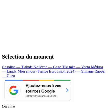
Sélection du moment
Gasolina — Tiakola
No lèche — Gazo
Tiki taka — Vacra
Médusa
— Landy
Mon amour (France Eurovision 2024) — Slimane
Rappel
— Gazo
On aime