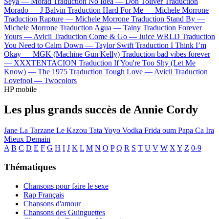
Seya —
Morad
Traduction No Idea —
Don Toliver
Traduction
Morado —
J Balvin
Traduction Hard For Me —
Michele Morrone
Traduction Rapture —
Michele Morrone
Traduction Stand By —
Michele Morrone
Traduction Agua —
Tainy
Traduction Forever
Yours —
Avicii
Traduction Come & Go —
Juice WRLD
Traduction
You Need to Calm Down —
Taylor Swift
Traduction I Think I’m
Okay —
MGK (Machine Gun Kelly)
Traduction bad vibes forever
—
XXXTENTACION
Traduction If You're Too Shy (Let Me
Know) —
The 1975
Traduction Tough Love —
Avicii
Traduction
Lovefool —
Twocolors
HP mobile
Les plus grands succès de Annie Cordy
Jane La Tarzane
Le Kazou
Tata Yoyo
Vodka
Frida oum Papa
Ca Ira
Mieux Demain
A
B
C
D
E
F
G
H
I
J
K
L
M
N
O
P
Q
R
S
T
U
V
W
X
Y
Z
0-9
Thématiques
Chansons pour faire le sexe
Rap Français
Chansons d'amour
Chansons des Guinguettes