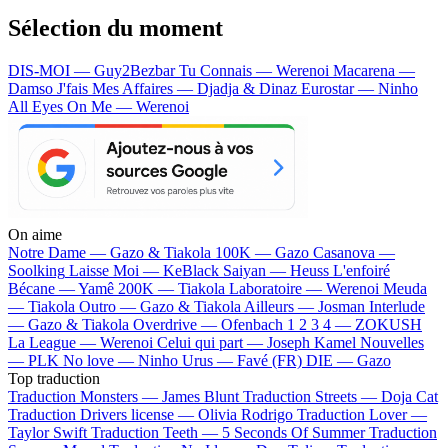
Sélection du moment
DIS-MOI — Guy2Bezbar
Tu Connais — Werenoi
Macarena —
Damso
J'fais Mes Affaires — Djadja & Dinaz
Eurostar — Ninho
All Eyes On Me — Werenoi
On aime
Notre Dame —
Gazo & Tiakola
100K —
Gazo
Casanova —
Soolking
Laisse Moi —
KeBlack
Saiyan —
Heuss L'enfoiré
Bécane —
Yamê
200K —
Tiakola
Laboratoire —
Werenoi
Meuda
—
Tiakola
Outro —
Gazo & Tiakola
Ailleurs —
Josman
Interlude
—
Gazo & Tiakola
Overdrive —
Ofenbach
1 2 3 4 —
ZOKUSH
La League —
Werenoi
Celui qui part —
Joseph Kamel
Nouvelles
—
PLK
No love —
Ninho
Urus —
Favé (FR)
DIE —
Gazo
Top traduction
Traduction Monsters —
James Blunt
Traduction Streets —
Doja Cat
Traduction Drivers license —
Olivia Rodrigo
Traduction Lover —
Taylor Swift
Traduction Teeth —
5 Seconds Of Summer
Traduction