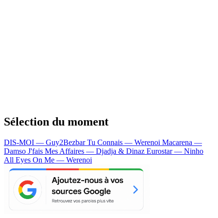
Sélection du moment
DIS-MOI — Guy2Bezbar
Tu Connais — Werenoi
Macarena —
Damso
J'fais Mes Affaires — Djadja & Dinaz
Eurostar — Ninho
All Eyes On Me — Werenoi