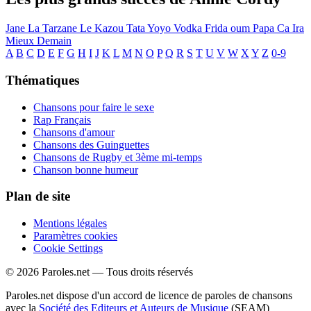
Jane La Tarzane
Le Kazou
Tata Yoyo
Vodka
Frida oum Papa
Ca Ira
Mieux Demain
A
B
C
D
E
F
G
H
I
J
K
L
M
N
O
P
Q
R
S
T
U
V
W
X
Y
Z
0-9
Thématiques
Chansons pour faire le sexe
Rap Français
Chansons d'amour
Chansons des Guinguettes
Chansons de Rugby et 3ème mi-temps
Chanson bonne humeur
Plan de site
Mentions légales
Paramètres cookies
Cookie Settings
© 2026 Paroles.net — Tous droits réservés
Paroles.net dispose d'un accord de licence de paroles de chansons
avec la
Société des Editeurs et Auteurs de Musique
(SEAM)