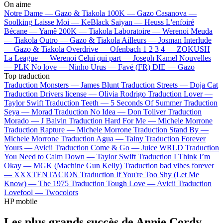
On aime
Notre Dame —
Gazo & Tiakola
100K —
Gazo
Casanova —
Soolking
Laisse Moi —
KeBlack
Saiyan —
Heuss L'enfoiré
Bécane —
Yamê
200K —
Tiakola
Laboratoire —
Werenoi
Meuda
—
Tiakola
Outro —
Gazo & Tiakola
Ailleurs —
Josman
Interlude
—
Gazo & Tiakola
Overdrive —
Ofenbach
1 2 3 4 —
ZOKUSH
La League —
Werenoi
Celui qui part —
Joseph Kamel
Nouvelles
—
PLK
No love —
Ninho
Urus —
Favé (FR)
DIE —
Gazo
Top traduction
Traduction Monsters —
James Blunt
Traduction Streets —
Doja Cat
Traduction Drivers license —
Olivia Rodrigo
Traduction Lover —
Taylor Swift
Traduction Teeth —
5 Seconds Of Summer
Traduction
Seya —
Morad
Traduction No Idea —
Don Toliver
Traduction
Morado —
J Balvin
Traduction Hard For Me —
Michele Morrone
Traduction Rapture —
Michele Morrone
Traduction Stand By —
Michele Morrone
Traduction Agua —
Tainy
Traduction Forever
Yours —
Avicii
Traduction Come & Go —
Juice WRLD
Traduction
You Need to Calm Down —
Taylor Swift
Traduction I Think I’m
Okay —
MGK (Machine Gun Kelly)
Traduction bad vibes forever
—
XXXTENTACION
Traduction If You're Too Shy (Let Me
Know) —
The 1975
Traduction Tough Love —
Avicii
Traduction
Lovefool —
Twocolors
HP mobile
Les plus grands succès de Annie Cordy