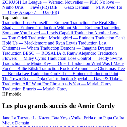
ZOKUSH
La League —
Werenoi
Nouvelles —
PLK
No love —
Ninho
Urus —
Favé (FR)
DIE —
Gazo
Demain —
PLK
Avec Toi
—
Oboy
Akrapo 7 —
Uzi (FR)
Top traduction
Traduction Lose Yourself —
Eminem
Traduction The Real Slim
Shady —
Eminem
Traduction Without Me —
Eminem
Traduction
Someone You Loved —
Lewis Capaldi
Traduction Another Love
—
Tom Odell
Traduction Mockingbird —
Eminem
Traduction Can't
Hold Us —
Macklemore and Ryan Lewis
Traduction Last
Christmas —
Wham
Traduction Demons —
Imagine Dragons
Traduction BESO —
ROSALÍA & Rauw Alejandro
Traduction
Flowers —
Miley Cyrus
Traduction Lose Control —
Teddy Swims
Traduction The Magic Key —
One-T
Traduction What Was I Made
For? —
Billie Eilish
Traduction Rockin' Around The Christmas Tree
—
Brenda Lee
Traduction Godzilla —
Eminem
Traduction Paint
The Town Red —
Doja Cat
Traduction Special —
Dave & Tiakola
Traduction All I Want For Christmas Is You —
Mariah Carey
Traduction Emorio —
Mariah Carey
HP mobile
Les plus grands succès de Annie Cordy
Jane La Tarzane
Le Kazou
Tata Yoyo
Vodka
Frida oum Papa
Ca Ira
Mieux Demain