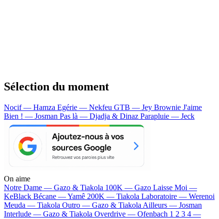
Sélection du moment
Nocif — Hamza
Egérie — Nekfeu
GTB — Jey Brownie
J'aime
Bien ! — Josman
Pas là — Djadja & Dinaz
Parapluie — Jeck
On aime
Notre Dame —
Gazo & Tiakola
100K —
Gazo
Laisse Moi —
KeBlack
Bécane —
Yamê
200K —
Tiakola
Laboratoire —
Werenoi
Meuda —
Tiakola
Outro —
Gazo & Tiakola
Ailleurs —
Josman
Interlude —
Gazo & Tiakola
Overdrive —
Ofenbach
1 2 3 4 —