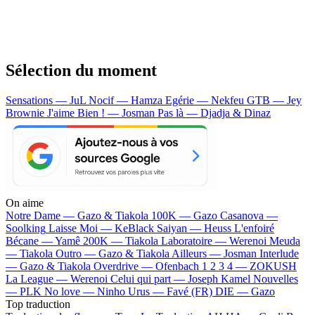
Sélection du moment
Sensations — JuL
Nocif — Hamza
Egérie — Nekfeu
GTB — Jey
Brownie
J'aime Bien ! — Josman
Pas là — Djadja & Dinaz
On aime
Notre Dame —
Gazo & Tiakola
100K —
Gazo
Casanova —
Soolking
Laisse Moi —
KeBlack
Saiyan —
Heuss L'enfoiré
Bécane —
Yamê
200K —
Tiakola
Laboratoire —
Werenoi
Meuda
—
Tiakola
Outro —
Gazo & Tiakola
Ailleurs —
Josman
Interlude
—
Gazo & Tiakola
Overdrive —
Ofenbach
1 2 3 4 —
ZOKUSH
La League —
Werenoi
Celui qui part —
Joseph Kamel
Nouvelles
—
PLK
No love —
Ninho
Urus —
Favé (FR)
DIE —
Gazo
Top traduction