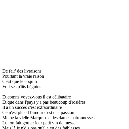
De fair' des livraisons
Pourtant la vraie raison
C'est que le coquin
Voit ses p'tits béguins
Et comm' voyez-vous il est célibataire
Et que dans l'pays y'a pas beaucoup d'rosières
Il a un succès c'est extraordinaire
Ce n'est plus d'l'amour c'est d'la passion
Même la vielle Marquise et les dames patronnesses
Lui on fait gouter leur petit vin de messe
Mais là je n'dis pas qu'il a eu des faiblesses