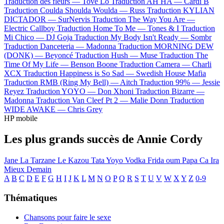
Traduction des fleurs —
Tove Lo
Traduction AH HA —
Cardi B
Traduction Coulda Shoulda Woulda —
Russ
Traduction KYLIAN
DICTADOR —
SurNervis
Traduction The Way You Are —
Electric Callboy
Traduction Home To Me —
Tones & I
Traduction
Mi Chico —
DJ Goja
Traduction My Body Isn't Ready —
Sombr
Traduction Danceteria —
Madonna
Traduction MORNING DEW
(DONK) —
Beyoncé
Traduction Hush —
Muse
Traduction The
Time Of My Life —
Benson Boone
Traduction Camera —
Charli
XCX
Traduction Happiness is So Sad —
Swedish House Mafia
Traduction RMB (Ring My Bell) —
Aitch
Traduction 99% —
Jessie
Reyez
Traduction YOYO —
Don Xhoni
Traduction Bizarre —
Madonna
Traduction Van Cleef Pt 2 —
Malie Donn
Traduction
WIDE AWAKE —
Chris Grey
HP mobile
Les plus grands succès de Annie Cordy
Jane La Tarzane
Le Kazou
Tata Yoyo
Vodka
Frida oum Papa
Ca Ira
Mieux Demain
A
B
C
D
E
F
G
H
I
J
K
L
M
N
O
P
Q
R
S
T
U
V
W
X
Y
Z
0-9
Thématiques
Chansons pour faire le sexe