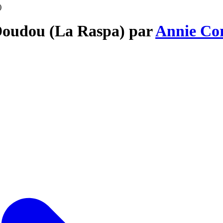
)
 Doudou (La Raspa) par
Annie Co