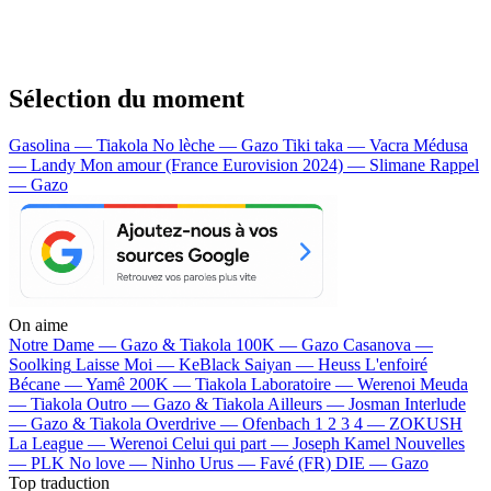
Sélection du moment
Gasolina — Tiakola
No lèche — Gazo
Tiki taka — Vacra
Médusa
— Landy
Mon amour (France Eurovision 2024) — Slimane
Rappel
— Gazo
On aime
Notre Dame —
Gazo & Tiakola
100K —
Gazo
Casanova —
Soolking
Laisse Moi —
KeBlack
Saiyan —
Heuss L'enfoiré
Bécane —
Yamê
200K —
Tiakola
Laboratoire —
Werenoi
Meuda
—
Tiakola
Outro —
Gazo & Tiakola
Ailleurs —
Josman
Interlude
—
Gazo & Tiakola
Overdrive —
Ofenbach
1 2 3 4 —
ZOKUSH
La League —
Werenoi
Celui qui part —
Joseph Kamel
Nouvelles
—
PLK
No love —
Ninho
Urus —
Favé (FR)
DIE —
Gazo
Top traduction