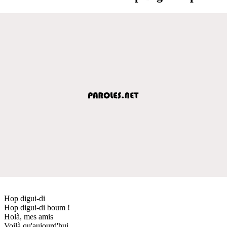
Hop digui-di
Hop digui-di boum !
Holà, mes amis
Voilà qu'aujourd'hui