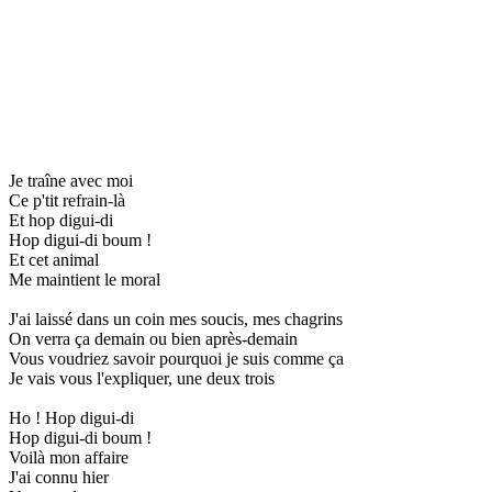
Je traîne avec moi
Ce p'tit refrain-là
Et hop digui-di
Hop digui-di boum !
Et cet animal
Me maintient le moral
J'ai laissé dans un coin mes soucis, mes chagrins
On verra ça demain ou bien après-demain
Vous voudriez savoir pourquoi je suis comme ça
Je vais vous l'expliquer, une deux trois
Ho ! Hop digui-di
Hop digui-di boum !
Voilà mon affaire
J'ai connu hier