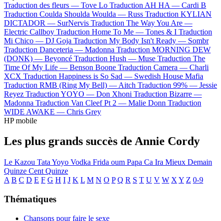
Traduction des fleurs —
Tove Lo
Traduction AH HA —
Cardi B
Traduction Coulda Shoulda Woulda —
Russ
Traduction KYLIAN
DICTADOR —
SurNervis
Traduction The Way You Are —
Electric Callboy
Traduction Home To Me —
Tones & I
Traduction
Mi Chico —
DJ Goja
Traduction My Body Isn't Ready —
Sombr
Traduction Danceteria —
Madonna
Traduction MORNING DEW
(DONK) —
Beyoncé
Traduction Hush —
Muse
Traduction The
Time Of My Life —
Benson Boone
Traduction Camera —
Charli
XCX
Traduction Happiness is So Sad —
Swedish House Mafia
Traduction RMB (Ring My Bell) —
Aitch
Traduction 99% —
Jessie
Reyez
Traduction YOYO —
Don Xhoni
Traduction Bizarre —
Madonna
Traduction Van Cleef Pt 2 —
Malie Donn
Traduction
WIDE AWAKE —
Chris Grey
HP mobile
Les plus grands succès de Annie Cordy
Le Kazou
Tata Yoyo
Vodka
Frida oum Papa
Ca Ira Mieux Demain
Quinze Cent Quinze
A
B
C
D
E
F
G
H
I
J
K
L
M
N
O
P
Q
R
S
T
U
V
W
X
Y
Z
0-9
Thématiques
Chansons pour faire le sexe