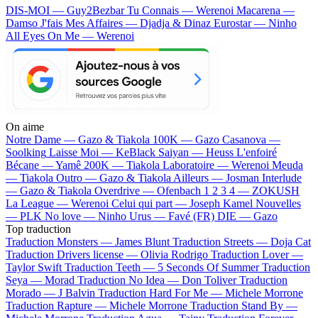
DIS-MOI — Guy2Bezbar
Tu Connais — Werenoi
Macarena —
Damso
J'fais Mes Affaires — Djadja & Dinaz
Eurostar — Ninho
All Eyes On Me — Werenoi
On aime
Notre Dame —
Gazo & Tiakola
100K —
Gazo
Casanova —
Soolking
Laisse Moi —
KeBlack
Saiyan —
Heuss L'enfoiré
Bécane —
Yamê
200K —
Tiakola
Laboratoire —
Werenoi
Meuda
—
Tiakola
Outro —
Gazo & Tiakola
Ailleurs —
Josman
Interlude
—
Gazo & Tiakola
Overdrive —
Ofenbach
1 2 3 4 —
ZOKUSH
La League —
Werenoi
Celui qui part —
Joseph Kamel
Nouvelles
—
PLK
No love —
Ninho
Urus —
Favé (FR)
DIE —
Gazo
Top traduction
Traduction Monsters —
James Blunt
Traduction Streets —
Doja Cat
Traduction Drivers license —
Olivia Rodrigo
Traduction Lover —
Taylor Swift
Traduction Teeth —
5 Seconds Of Summer
Traduction
Seya —
Morad
Traduction No Idea —
Don Toliver
Traduction
Morado —
J Balvin
Traduction Hard For Me —
Michele Morrone
Traduction Rapture —
Michele Morrone
Traduction Stand By —