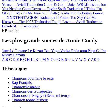
Michele Morrone
Traduction Agua —
Tainy
Traduction Forever
Yours —
Avicii
Traduction Come & Go —
Juice WRLD
Traduction
You Need to Calm Down —
Taylor Swift
Traduction I Think I’m
Okay —
MGK (Machine Gun Kelly)
Traduction bad vibes forever
—
XXXTENTACION
Traduction If You're Too Shy (Let Me
Know) —
The 1975
Traduction Tough Love —
Avicii
Traduction
Lovefool —
Twocolors
HP mobile
Les plus grands succès de Annie Cordy
Jane La Tarzane
Le Kazou
Tata Yoyo
Vodka
Frida oum Papa
Ca Ira
Mieux Demain
A
B
C
D
E
F
G
H
I
J
K
L
M
N
O
P
Q
R
S
T
U
V
W
X
Y
Z
0-9
Thématiques
Chansons pour faire le sexe
Rap Français
Chansons d'amour
Chansons des Guinguettes
Chansons de Rugby et 3ème mi-temps
Chanson bonne humeur