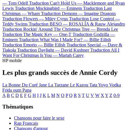
—
Tom Odell
Traduction Can't Hold Us —
Macklemore and Ryan
Lewis
Traduction Mockingbird —
Eminem
Traduction Last
Christmas —
Wham
Traduction Demons —
Imagine Dragons
Traduction Flowers —
Miley Cyrus
Traduction Lose Control —
Teddy Swims
Traduction BESO —
ROSALÍA & Rauw Alejandro
Traduction Rockin' Around The Christmas Tree —
Brenda Lee
Traduction The Magic Key —
One-T
Traduction Godzilla —
Eminem
Traduction What Was I Made For? —
Billie Eilish
Traduction Emorio —
Billie Eilish
Traduction Special —
Dave &
Tiakola
Traduction Daylight —
David Kushner
Traduction All I
Want For Christmas Is You —
Mariah Carey
HP mobile
Les plus grands succès de Annie Cordy
La Bonne Du Curé
Jane La Tarzane
Le Kazou
Tata Yoyo
Vodka
Frida oum Papa
A
B
C
D
E
F
G
H
I
J
K
L
M
N
O
P
Q
R
S
T
U
V
W
X
Y
Z
0-9
Thématiques
Chansons pour faire le sexe
Rap Français
Chansons d'amour