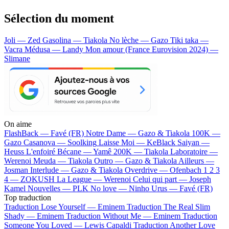
Sélection du moment
Joli — Zed
Gasolina — Tiakola
No lèche — Gazo
Tiki taka —
Vacra
Médusa — Landy
Mon amour (France Eurovision 2024) —
Slimane
On aime
FlashBack —
Favé (FR)
Notre Dame —
Gazo & Tiakola
100K —
Gazo
Casanova —
Soolking
Laisse Moi —
KeBlack
Saiyan —
Heuss L'enfoiré
Bécane —
Yamê
200K —
Tiakola
Laboratoire —
Werenoi
Meuda —
Tiakola
Outro —
Gazo & Tiakola
Ailleurs —
Josman
Interlude —
Gazo & Tiakola
Overdrive —
Ofenbach
1 2 3
4 —
ZOKUSH
La League —
Werenoi
Celui qui part —
Joseph
Kamel
Nouvelles —
PLK
No love —
Ninho
Urus —
Favé (FR)
Top traduction
Traduction Lose Yourself —
Eminem
Traduction The Real Slim
Shady —
Eminem
Traduction Without Me —
Eminem
Traduction
Someone You Loved —
Lewis Capaldi
Traduction Another Love