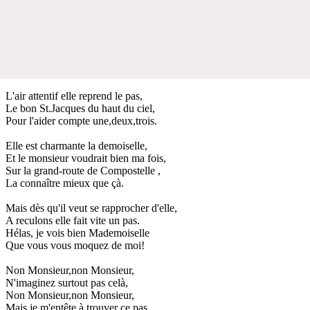
L'air attentif elle reprend le pas,
Le bon St.Jacques du haut du ciel,
Pour l'aider compte une,deux,trois.
Elle est charmante la demoiselle,
Et le monsieur voudrait bien ma fois,
Sur la grand-route de Compostelle ,
La connaître mieux que çà.
Mais dès qu'il veut se rapprocher d'elle,
A reculons elle fait vite un pas.
Hélas, je vois bien Mademoiselle
Que vous vous moquez de moi!
Non Monsieur,non Monsieur,
N'imaginez surtout pas celà,
Non Monsieur,non Monsieur,
Mais je m'entête à trouver ce pas.