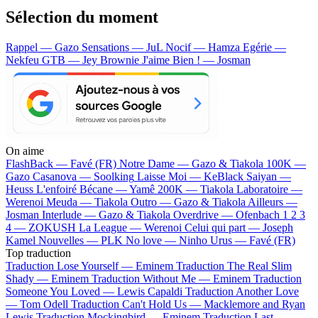
Sélection du moment
Rappel — Gazo
Sensations — JuL
Nocif — Hamza
Egérie —
Nekfeu
GTB — Jey Brownie
J'aime Bien ! — Josman
On aime
FlashBack —
Favé (FR)
Notre Dame —
Gazo & Tiakola
100K —
Gazo
Casanova —
Soolking
Laisse Moi —
KeBlack
Saiyan —
Heuss L'enfoiré
Bécane —
Yamê
200K —
Tiakola
Laboratoire —
Werenoi
Meuda —
Tiakola
Outro —
Gazo & Tiakola
Ailleurs —
Josman
Interlude —
Gazo & Tiakola
Overdrive —
Ofenbach
1 2 3
4 —
ZOKUSH
La League —
Werenoi
Celui qui part —
Joseph
Kamel
Nouvelles —
PLK
No love —
Ninho
Urus —
Favé (FR)
Top traduction
Traduction Lose Yourself —
Eminem
Traduction The Real Slim
Shady —
Eminem
Traduction Without Me —
Eminem
Traduction
Someone You Loved —
Lewis Capaldi
Traduction Another Love
—
Tom Odell
Traduction Can't Hold Us —
Macklemore and Ryan
Lewis
Traduction Mockingbird —
Eminem
Traduction Last