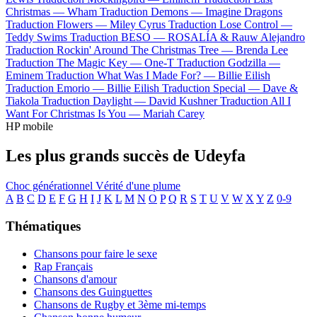
Christmas —
Wham
Traduction Demons —
Imagine Dragons
Traduction Flowers —
Miley Cyrus
Traduction Lose Control —
Teddy Swims
Traduction BESO —
ROSALÍA & Rauw Alejandro
Traduction Rockin' Around The Christmas Tree —
Brenda Lee
Traduction The Magic Key —
One-T
Traduction Godzilla —
Eminem
Traduction What Was I Made For? —
Billie Eilish
Traduction Emorio —
Billie Eilish
Traduction Special —
Dave &
Tiakola
Traduction Daylight —
David Kushner
Traduction All I
Want For Christmas Is You —
Mariah Carey
HP mobile
Les plus grands succès de Udeyfa
Choc générationnel
Vérité d'une plume
A
B
C
D
E
F
G
H
I
J
K
L
M
N
O
P
Q
R
S
T
U
V
W
X
Y
Z
0-9
Thématiques
Chansons pour faire le sexe
Rap Français
Chansons d'amour
Chansons des Guinguettes
Chansons de Rugby et 3ème mi-temps