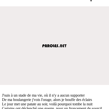
J'suis à un stade de ma vie, où il n'y a aucun supporter
De ma boulangerie j'vois l'orage, alors je bouffe des éclairs
Le jour met une patate au soir, voilà pourquoi tombe la nuit
Certains ont déclenché une guerre, pour un froncement de sourcil