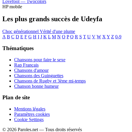
Lovefool —
Twocolors
HP mobile
Les plus grands succès de Udeyfa
Choc générationnel
Vérité d'une plume
A
B
C
D
E
F
G
H
I
J
K
L
M
N
O
P
Q
R
S
T
U
V
W
X
Y
Z
0-9
Thématiques
Chansons pour faire le sexe
Rap Français
Chansons d'amour
Chansons des Guinguettes
Chansons de Rugby et 3ème mi-temps
Chanson bonne humeur
Plan de site
Mentions légales
Paramètres cookies
Cookie Settings
© 2026 Paroles.net — Tous droits réservés