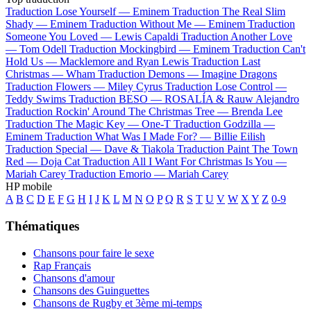
Traduction Lose Yourself —
Eminem
Traduction The Real Slim
Shady —
Eminem
Traduction Without Me —
Eminem
Traduction
Someone You Loved —
Lewis Capaldi
Traduction Another Love
—
Tom Odell
Traduction Mockingbird —
Eminem
Traduction Can't
Hold Us —
Macklemore and Ryan Lewis
Traduction Last
Christmas —
Wham
Traduction Demons —
Imagine Dragons
Traduction Flowers —
Miley Cyrus
Traduction Lose Control —
Teddy Swims
Traduction BESO —
ROSALÍA & Rauw Alejandro
Traduction Rockin' Around The Christmas Tree —
Brenda Lee
Traduction The Magic Key —
One-T
Traduction Godzilla —
Eminem
Traduction What Was I Made For? —
Billie Eilish
Traduction Special —
Dave & Tiakola
Traduction Paint The Town
Red —
Doja Cat
Traduction All I Want For Christmas Is You —
Mariah Carey
Traduction Emorio —
Mariah Carey
HP mobile
A
B
C
D
E
F
G
H
I
J
K
L
M
N
O
P
Q
R
S
T
U
V
W
X
Y
Z
0-9
Thématiques
Chansons pour faire le sexe
Rap Français
Chansons d'amour
Chansons des Guinguettes
Chansons de Rugby et 3ème mi-temps