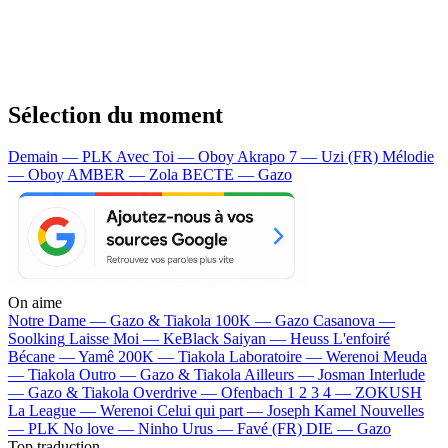
Sélection du moment
Demain — PLK
Avec Toi — Oboy
Akrapo 7 — Uzi (FR)
Mélodie
— Oboy
AMBER — Zola
BECTE — Gazo
On aime
Notre Dame —
Gazo & Tiakola
100K —
Gazo
Casanova —
Soolking
Laisse Moi —
KeBlack
Saiyan —
Heuss L'enfoiré
Bécane —
Yamê
200K —
Tiakola
Laboratoire —
Werenoi
Meuda
—
Tiakola
Outro —
Gazo & Tiakola
Ailleurs —
Josman
Interlude
—
Gazo & Tiakola
Overdrive —
Ofenbach
1 2 3 4 —
ZOKUSH
La League —
Werenoi
Celui qui part —
Joseph Kamel
Nouvelles
—
PLK
No love —
Ninho
Urus —
Favé (FR)
DIE —
Gazo
Top traduction