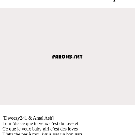
[Dweezy241 & Amal Ash]
Tu m’dis ce que tu veux c’est du love et
Ce que je veux baby girl c’est des lovés
T’attache pas à moi, j’suis pas un bon gars