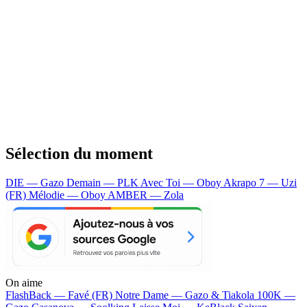
Sélection du moment
DIE — Gazo
Demain — PLK
Avec Toi — Oboy
Akrapo 7 — Uzi
(FR)
Mélodie — Oboy
AMBER — Zola
On aime
FlashBack —
Favé (FR)
Notre Dame —
Gazo & Tiakola
100K —