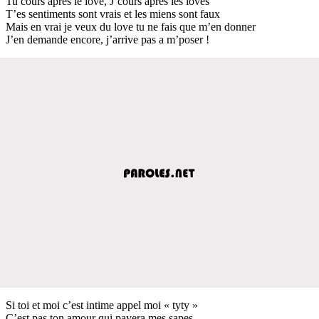
Tu cours après le love, J’cours après les loves
T’es sentiments sont vrais et les miens sont faux
Mais en vrai je veux du love tu ne fais que m’en donner
J’en demande encore, j’arrive pas a m’poser !
Si toi et moi c’est intime appel moi « tyty »
C’est pas ton amour qui payera mes sapes