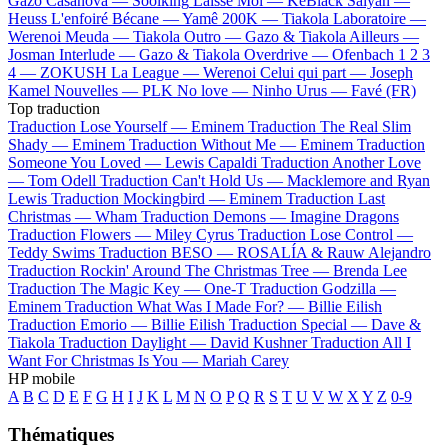
Gazo
Casanova —
Soolking
Laisse Moi —
KeBlack
Saiyan —
Heuss L'enfoiré
Bécane —
Yamê
200K —
Tiakola
Laboratoire —
Werenoi
Meuda —
Tiakola
Outro —
Gazo & Tiakola
Ailleurs —
Josman
Interlude —
Gazo & Tiakola
Overdrive —
Ofenbach
1 2 3
4 —
ZOKUSH
La League —
Werenoi
Celui qui part —
Joseph
Kamel
Nouvelles —
PLK
No love —
Ninho
Urus —
Favé (FR)
Top traduction
Traduction Lose Yourself —
Eminem
Traduction The Real Slim
Shady —
Eminem
Traduction Without Me —
Eminem
Traduction
Someone You Loved —
Lewis Capaldi
Traduction Another Love
—
Tom Odell
Traduction Can't Hold Us —
Macklemore and Ryan
Lewis
Traduction Mockingbird —
Eminem
Traduction Last
Christmas —
Wham
Traduction Demons —
Imagine Dragons
Traduction Flowers —
Miley Cyrus
Traduction Lose Control —
Teddy Swims
Traduction BESO —
ROSALÍA & Rauw Alejandro
Traduction Rockin' Around The Christmas Tree —
Brenda Lee
Traduction The Magic Key —
One-T
Traduction Godzilla —
Eminem
Traduction What Was I Made For? —
Billie Eilish
Traduction Emorio —
Billie Eilish
Traduction Special —
Dave &
Tiakola
Traduction Daylight —
David Kushner
Traduction All I
Want For Christmas Is You —
Mariah Carey
HP mobile
A
B
C
D
E
F
G
H
I
J
K
L
M
N
O
P
Q
R
S
T
U
V
W
X
Y
Z
0-9
Thématiques