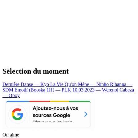
Sélection du moment
Dernière Danse — Kyo
La Vie Qu'on Mène — Ninho
Rihanna —
SDM
Emotif (Booska 1H) — PLK
10.03.2023 — Werenoi
Cabeza
— Oboy
On aime