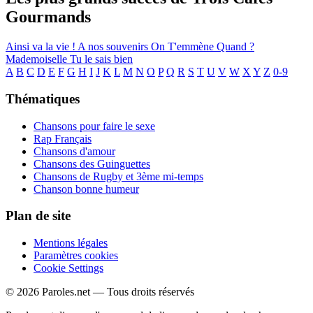
Gourmands
Ainsi va la vie !
A nos souvenirs
On T'emmène
Quand ?
Mademoiselle
Tu le sais bien
A
B
C
D
E
F
G
H
I
J
K
L
M
N
O
P
Q
R
S
T
U
V
W
X
Y
Z
0-9
Thématiques
Chansons pour faire le sexe
Rap Français
Chansons d'amour
Chansons des Guinguettes
Chansons de Rugby et 3ème mi-temps
Chanson bonne humeur
Plan de site
Mentions légales
Paramètres cookies
Cookie Settings
© 2026 Paroles.net — Tous droits réservés