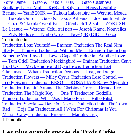
Notre Dame —
Gazo & Tiakola
100K —
Gazo
Casanova —
Soolking
Laisse Moi —
KeBlack
Saiyan —
Heuss L'enfoiré
Bécane —
Yamê
200K —
Tiakola
Laboratoire —
Werenoi
Meuda
—
Tiakola
Outro —
Gazo & Tiakola
Ailleurs —
Josman
Interlude
—
Gazo & Tiakola
Overdrive —
Ofenbach
1 2 3 4 —
ZOKUSH
La League —
Werenoi
Celui qui part —
Joseph Kamel
Nouvelles
—
PLK
No love —
Ninho
Urus —
Favé (FR)
DIE —
Gazo
Top traduction
Traduction Lose Yourself —
Eminem
Traduction The Real Slim
Shady —
Eminem
Traduction Without Me —
Eminem
Traduction
Someone You Loved —
Lewis Capaldi
Traduction Another Love
—
Tom Odell
Traduction Mockingbird —
Eminem
Traduction Can't
Hold Us —
Macklemore and Ryan Lewis
Traduction Last
Christmas —
Wham
Traduction Demons —
Imagine Dragons
Traduction Flowers —
Miley Cyrus
Traduction Lose Control —
Teddy Swims
Traduction BESO —
ROSALÍA & Rauw Alejandro
Traduction Rockin' Around The Christmas Tree —
Brenda Lee
Traduction The Magic Key —
One-T
Traduction Godzilla —
Eminem
Traduction What Was I Made For? —
Billie Eilish
Traduction Special —
Dave & Tiakola
Traduction Paint The Town
Red —
Doja Cat
Traduction All I Want For Christmas Is You —
Mariah Carey
Traduction Emorio —
Mariah Carey
HP mobile
Les plus grands succès de Trois Cafés