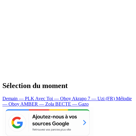
Sélection du moment
Demain — PLK
Avec Toi — Oboy
Akrapo 7 — Uzi (FR)
Mélodie
— Oboy
AMBER — Zola
BECTE — Gazo