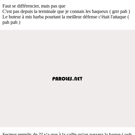
Faut se différencier, mais pas que
C'est pas depuis la terminale que je connais les baqueux ( grrr pah )
Le buteur à mis harba pourtant la meilleur défense c'était l'attaque (
pah pah )
Secteur remplis de ?? y'a que à la caille qu'on passera la bague ( ouh