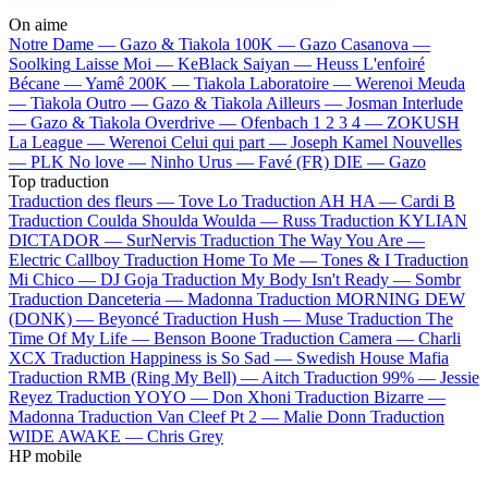
On aime
Notre Dame —
Gazo & Tiakola
100K —
Gazo
Casanova —
Soolking
Laisse Moi —
KeBlack
Saiyan —
Heuss L'enfoiré
Bécane —
Yamê
200K —
Tiakola
Laboratoire —
Werenoi
Meuda
—
Tiakola
Outro —
Gazo & Tiakola
Ailleurs —
Josman
Interlude
—
Gazo & Tiakola
Overdrive —
Ofenbach
1 2 3 4 —
ZOKUSH
La League —
Werenoi
Celui qui part —
Joseph Kamel
Nouvelles
—
PLK
No love —
Ninho
Urus —
Favé (FR)
DIE —
Gazo
Top traduction
Traduction des fleurs —
Tove Lo
Traduction AH HA —
Cardi B
Traduction Coulda Shoulda Woulda —
Russ
Traduction KYLIAN
DICTADOR —
SurNervis
Traduction The Way You Are —
Electric Callboy
Traduction Home To Me —
Tones & I
Traduction
Mi Chico —
DJ Goja
Traduction My Body Isn't Ready —
Sombr
Traduction Danceteria —
Madonna
Traduction MORNING DEW
(DONK) —
Beyoncé
Traduction Hush —
Muse
Traduction The
Time Of My Life —
Benson Boone
Traduction Camera —
Charli
XCX
Traduction Happiness is So Sad —
Swedish House Mafia
Traduction RMB (Ring My Bell) —
Aitch
Traduction 99% —
Jessie
Reyez
Traduction YOYO —
Don Xhoni
Traduction Bizarre —
Madonna
Traduction Van Cleef Pt 2 —
Malie Donn
Traduction
WIDE AWAKE —
Chris Grey
HP mobile