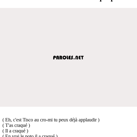
( Eh, c'est Tisco au cro-mi tu peux déjà applaudir )
( T'as craqué )
( Il a craqué )
( En vrai le poto il a craqué )