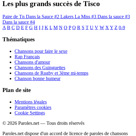
Les plus grands succès de Tisco
Paire de Tn
Dans la Sauce #2
Lakers
La Miss #3
Dans la sauce #3
Dans la sauce #4
A
B
C
D
E
F
G
H
I
J
K
L
M
N
O
P
Q
R
S
T
U
V
W
X
Y
Z
0-9
Thématiques
Chansons pour faire le sexe
Rap Français
Chansons d'amour
Chansons des Guinguettes
Chansons de Rugby et 3ème mi-temps
Chanson bonne humeur
Plan de site
Mentions légales
Paramètres cookies
Cookie Settings
© 2026 Paroles.net — Tous droits réservés
Paroles.net dispose d'un accord de licence de paroles de chansons