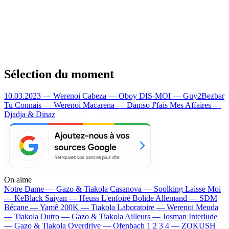
Sélection du moment
10.03.2023 — Werenoi
Cabeza — Oboy
DIS-MOI — Guy2Bezbar
Tu Connais — Werenoi
Macarena — Damso
J'fais Mes Affaires —
Djadja & Dinaz
On aime
Notre Dame —
Gazo & Tiakola
Casanova —
Soolking
Laisse Moi
—
KeBlack
Saiyan —
Heuss L'enfoiré
Bolide Allemand —
SDM
Bécane —
Yamê
200K —
Tiakola
Laboratoire —
Werenoi
Meuda
—
Tiakola
Outro —
Gazo & Tiakola
Ailleurs —
Josman
Interlude
—
Gazo & Tiakola
Overdrive —
Ofenbach
1 2 3 4 —
ZOKUSH