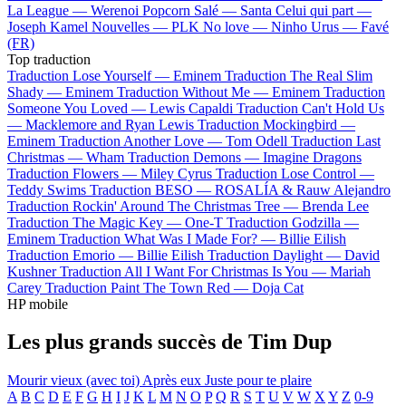
La League —
Werenoi
Popcorn Salé —
Santa
Celui qui part —
Joseph Kamel
Nouvelles —
PLK
No love —
Ninho
Urus —
Favé
(FR)
Top traduction
Traduction Lose Yourself —
Eminem
Traduction The Real Slim
Shady —
Eminem
Traduction Without Me —
Eminem
Traduction
Someone You Loved —
Lewis Capaldi
Traduction Can't Hold Us
—
Macklemore and Ryan Lewis
Traduction Mockingbird —
Eminem
Traduction Another Love —
Tom Odell
Traduction Last
Christmas —
Wham
Traduction Demons —
Imagine Dragons
Traduction Flowers —
Miley Cyrus
Traduction Lose Control —
Teddy Swims
Traduction BESO —
ROSALÍA & Rauw Alejandro
Traduction Rockin' Around The Christmas Tree —
Brenda Lee
Traduction The Magic Key —
One-T
Traduction Godzilla —
Eminem
Traduction What Was I Made For? —
Billie Eilish
Traduction Emorio —
Billie Eilish
Traduction Daylight —
David
Kushner
Traduction All I Want For Christmas Is You —
Mariah
Carey
Traduction Paint The Town Red —
Doja Cat
HP mobile
Les plus grands succès de Tim Dup
Mourir vieux (avec toi)
Après eux
Juste pour te plaire
A
B
C
D
E
F
G
H
I
J
K
L
M
N
O
P
Q
R
S
T
U
V
W
X
Y
Z
0-9