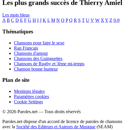
Les plus grands succès de Thierry Amiel
Les mots bleus
A
B
C
D
E
F
G
H
I
J
K
L
M
N
O
P
Q
R
S
T
U
V
W
X
Y
Z
0-9
Thématiques
Chansons pour faire le sexe
Rap Français
Chansons d'amour
Chansons des Guinguettes
Chansons de Rugby et 3ème mi-temps
Chanson bonne humeur
Plan de site
Mentions légales
Paramètres cookies
Cookie Settings
© 2026 Paroles.net — Tous droits réservés
Paroles.net dispose d'un accord de licence de paroles de chansons
avec la
Société des Editeurs et Auteurs de Musique
(SEAM)