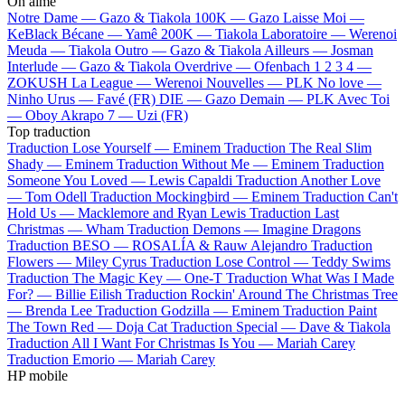
On aime
Notre Dame —
Gazo & Tiakola
100K —
Gazo
Laisse Moi —
KeBlack
Bécane —
Yamê
200K —
Tiakola
Laboratoire —
Werenoi
Meuda —
Tiakola
Outro —
Gazo & Tiakola
Ailleurs —
Josman
Interlude —
Gazo & Tiakola
Overdrive —
Ofenbach
1 2 3 4 —
ZOKUSH
La League —
Werenoi
Nouvelles —
PLK
No love —
Ninho
Urus —
Favé (FR)
DIE —
Gazo
Demain —
PLK
Avec Toi
—
Oboy
Akrapo 7 —
Uzi (FR)
Top traduction
Traduction Lose Yourself —
Eminem
Traduction The Real Slim
Shady —
Eminem
Traduction Without Me —
Eminem
Traduction
Someone You Loved —
Lewis Capaldi
Traduction Another Love
—
Tom Odell
Traduction Mockingbird —
Eminem
Traduction Can't
Hold Us —
Macklemore and Ryan Lewis
Traduction Last
Christmas —
Wham
Traduction Demons —
Imagine Dragons
Traduction BESO —
ROSALÍA & Rauw Alejandro
Traduction
Flowers —
Miley Cyrus
Traduction Lose Control —
Teddy Swims
Traduction The Magic Key —
One-T
Traduction What Was I Made
For? —
Billie Eilish
Traduction Rockin' Around The Christmas Tree
—
Brenda Lee
Traduction Godzilla —
Eminem
Traduction Paint
The Town Red —
Doja Cat
Traduction Special —
Dave & Tiakola
Traduction All I Want For Christmas Is You —
Mariah Carey
Traduction Emorio —
Mariah Carey
HP mobile