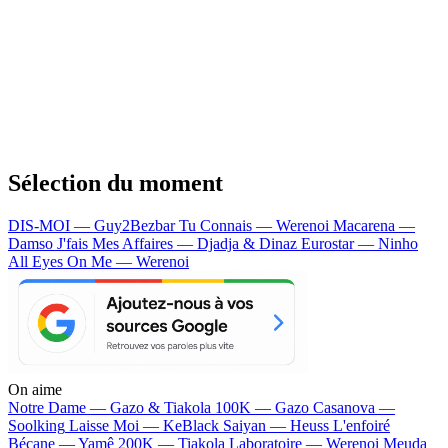
Sélection du moment
DIS-MOI — Guy2Bezbar
Tu Connais — Werenoi
Macarena —
Damso
J'fais Mes Affaires — Djadja & Dinaz
Eurostar — Ninho
All Eyes On Me — Werenoi
On aime
Notre Dame —
Gazo & Tiakola
100K —
Gazo
Casanova —
Soolking
Laisse Moi —
KeBlack
Saiyan —
Heuss L'enfoiré
Bécane —
Yamê
200K —
Tiakola
Laboratoire —
Werenoi
Meuda