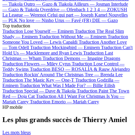
—
Tiakola
Outro —
Gazo & Tiakola
Ailleurs —
Josman
Interlude
—
Gazo & Tiakola
Overdrive —
Ofenbach
1 2 3 4 —
ZOKUSH
La League —
Werenoi
Celui qui part —
Joseph Kamel
Nouvelles
—
PLK
No love —
Ninho
Urus —
Favé (FR)
DIE —
Gazo
Top traduction
Traduction Lose Yourself —
Eminem
Traduction The Real Slim
Shady —
Eminem
Traduction Without Me —
Eminem
Traduction
Someone You Loved —
Lewis Capaldi
Traduction Another Love
—
Tom Odell
Traduction Mockingbird —
Eminem
Traduction Can't
Hold Us —
Macklemore and Ryan Lewis
Traduction Last
Christmas —
Wham
Traduction Demons —
Imagine Dragons
Traduction Flowers —
Miley Cyrus
Traduction Lose Control —
Teddy Swims
Traduction BESO —
ROSALÍA & Rauw Alejandro
Traduction Rockin' Around The Christmas Tree —
Brenda Lee
Traduction The Magic Key —
One-T
Traduction Godzilla —
Eminem
Traduction What Was I Made For? —
Billie Eilish
Traduction Special —
Dave & Tiakola
Traduction Paint The Town
Red —
Doja Cat
Traduction All I Want For Christmas Is You —
Mariah Carey
Traduction Emorio —
Mariah Carey
HP mobile
Les plus grands succès de Thierry Amiel
Les mots bleus