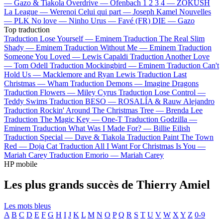
—
Gazo & Tiakola
Overdrive —
Ofenbach
1 2 3 4 —
ZOKUSH
La League —
Werenoi
Celui qui part —
Joseph Kamel
Nouvelles
—
PLK
No love —
Ninho
Urus —
Favé (FR)
DIE —
Gazo
Top traduction
Traduction Lose Yourself —
Eminem
Traduction The Real Slim
Shady —
Eminem
Traduction Without Me —
Eminem
Traduction
Someone You Loved —
Lewis Capaldi
Traduction Another Love
—
Tom Odell
Traduction Mockingbird —
Eminem
Traduction Can't
Hold Us —
Macklemore and Ryan Lewis
Traduction Last
Christmas —
Wham
Traduction Demons —
Imagine Dragons
Traduction Flowers —
Miley Cyrus
Traduction Lose Control —
Teddy Swims
Traduction BESO —
ROSALÍA & Rauw Alejandro
Traduction Rockin' Around The Christmas Tree —
Brenda Lee
Traduction The Magic Key —
One-T
Traduction Godzilla —
Eminem
Traduction What Was I Made For? —
Billie Eilish
Traduction Special —
Dave & Tiakola
Traduction Paint The Town
Red —
Doja Cat
Traduction All I Want For Christmas Is You —
Mariah Carey
Traduction Emorio —
Mariah Carey
HP mobile
Les plus grands succès de Thierry Amiel
Les mots bleus
A
B
C
D
E
F
G
H
I
J
K
L
M
N
O
P
Q
R
S
T
U
V
W
X
Y
Z
0-9