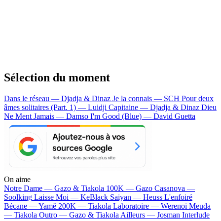
Sélection du moment
Dans le réseau — Djadja & Dinaz
Je la connais — SCH
Pour deux
âmes solitaires (Part. 1) — Luidji
Capitaine — Djadja & Dinaz
Dieu
Ne Ment Jamais — Damso
I'm Good (Blue) — David Guetta
On aime
Notre Dame —
Gazo & Tiakola
100K —
Gazo
Casanova —
Soolking
Laisse Moi —
KeBlack
Saiyan —
Heuss L'enfoiré
Bécane —
Yamê
200K —
Tiakola
Laboratoire —
Werenoi
Meuda
—
Tiakola
Outro —
Gazo & Tiakola
Ailleurs —
Josman
Interlude