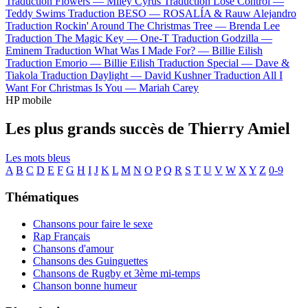
Traduction Flowers —
Miley Cyrus
Traduction Lose Control —
Teddy Swims
Traduction BESO —
ROSALÍA & Rauw Alejandro
Traduction Rockin' Around The Christmas Tree —
Brenda Lee
Traduction The Magic Key —
One-T
Traduction Godzilla —
Eminem
Traduction What Was I Made For? —
Billie Eilish
Traduction Emorio —
Billie Eilish
Traduction Special —
Dave &
Tiakola
Traduction Daylight —
David Kushner
Traduction All I
Want For Christmas Is You —
Mariah Carey
HP mobile
Les plus grands succès de Thierry Amiel
Les mots bleus
A
B
C
D
E
F
G
H
I
J
K
L
M
N
O
P
Q
R
S
T
U
V
W
X
Y
Z
0-9
Thématiques
Chansons pour faire le sexe
Rap Français
Chansons d'amour
Chansons des Guinguettes
Chansons de Rugby et 3ème mi-temps
Chanson bonne humeur