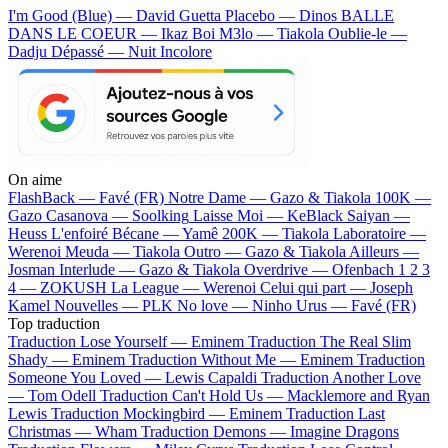
I'm Good (Blue) — David Guetta
Placebo — Dinos
BALLE
DANS LE COEUR — Ikaz Boi
M3lo — Tiakola
Oublie-le —
Dadju
Dépassé — Nuit Incolore
On aime
FlashBack —
Favé (FR)
Notre Dame —
Gazo & Tiakola
100K —
Gazo
Casanova —
Soolking
Laisse Moi —
KeBlack
Saiyan —
Heuss L'enfoiré
Bécane —
Yamê
200K —
Tiakola
Laboratoire —
Werenoi
Meuda —
Tiakola
Outro —
Gazo & Tiakola
Ailleurs —
Josman
Interlude —
Gazo & Tiakola
Overdrive —
Ofenbach
1 2 3
4 —
ZOKUSH
La League —
Werenoi
Celui qui part —
Joseph
Kamel
Nouvelles —
PLK
No love —
Ninho
Urus —
Favé (FR)
Top traduction
Traduction Lose Yourself —
Eminem
Traduction The Real Slim
Shady —
Eminem
Traduction Without Me —
Eminem
Traduction
Someone You Loved —
Lewis Capaldi
Traduction Another Love
—
Tom Odell
Traduction Can't Hold Us —
Macklemore and Ryan
Lewis
Traduction Mockingbird —
Eminem
Traduction Last
Christmas —
Wham
Traduction Demons —
Imagine Dragons