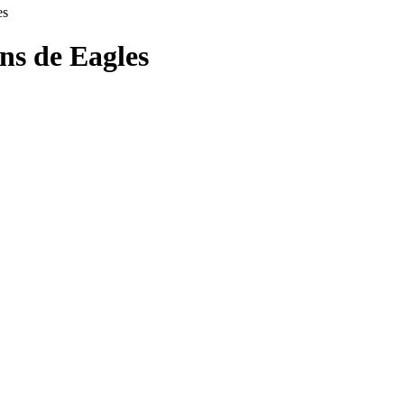
es
ons de
Eagles