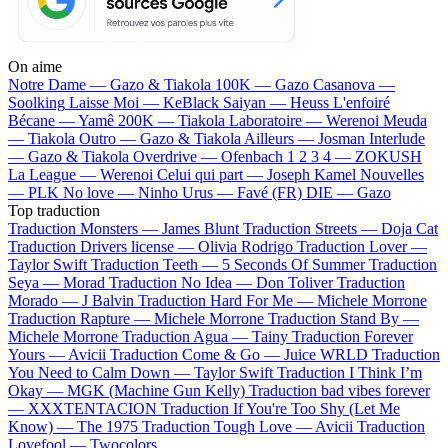
On aime
Notre Dame —
Gazo & Tiakola
100K —
Gazo
Casanova —
Soolking
Laisse Moi —
KeBlack
Saiyan —
Heuss L'enfoiré
Bécane —
Yamê
200K —
Tiakola
Laboratoire —
Werenoi
Meuda
—
Tiakola
Outro —
Gazo & Tiakola
Ailleurs —
Josman
Interlude
—
Gazo & Tiakola
Overdrive —
Ofenbach
1 2 3 4 —
ZOKUSH
La League —
Werenoi
Celui qui part —
Joseph Kamel
Nouvelles
—
PLK
No love —
Ninho
Urus —
Favé (FR)
DIE —
Gazo
Top traduction
Traduction Monsters —
James Blunt
Traduction Streets —
Doja Cat
Traduction Drivers license —
Olivia Rodrigo
Traduction Lover —
Taylor Swift
Traduction Teeth —
5 Seconds Of Summer
Traduction
Seya —
Morad
Traduction No Idea —
Don Toliver
Traduction
Morado —
J Balvin
Traduction Hard For Me —
Michele Morrone
Traduction Rapture —
Michele Morrone
Traduction Stand By —
Michele Morrone
Traduction Agua —
Tainy
Traduction Forever
Yours —
Avicii
Traduction Come & Go —
Juice WRLD
Traduction
You Need to Calm Down —
Taylor Swift
Traduction I Think I’m
Okay —
MGK (Machine Gun Kelly)
Traduction bad vibes forever
—
XXXTENTACION
Traduction If You're Too Shy (Let Me
Know) —
The 1975
Traduction Tough Love —
Avicii
Traduction
Lovefool —
Twocolors