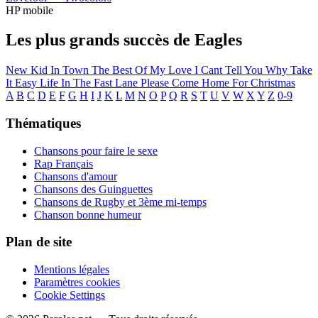
HP mobile
Les plus grands succès de Eagles
New Kid In Town
The Best Of My Love
I Cant Tell You Why
Take
It Easy
Life In The Fast Lane
Please Come Home For Christmas
A
B
C
D
E
F
G
H
I
J
K
L
M
N
O
P
Q
R
S
T
U
V
W
X
Y
Z
0-9
Thématiques
Chansons pour faire le sexe
Rap Français
Chansons d'amour
Chansons des Guinguettes
Chansons de Rugby et 3ème mi-temps
Chanson bonne humeur
Plan de site
Mentions légales
Paramètres cookies
Cookie Settings