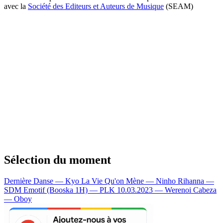
avec la
Société des Editeurs et Auteurs de Musique
(SEAM)
Sélection du moment
Dernière Danse — Kyo
La Vie Qu'on Mène — Ninho
Rihanna —
SDM
Emotif (Booska 1H) — PLK
10.03.2023 — Werenoi
Cabeza
— Oboy