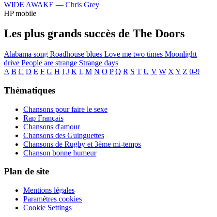
WIDE AWAKE —
Chris Grey
HP mobile
Les plus grands succès de The Doors
Alabama song
Roadhouse blues
Love me two times
Moonlight
drive
People are strange
Strange days
A
B
C
D
E
F
G
H
I
J
K
L
M
N
O
P
Q
R
S
T
U
V
W
X
Y
Z
0-9
Thématiques
Chansons pour faire le sexe
Rap Français
Chansons d'amour
Chansons des Guinguettes
Chansons de Rugby et 3ème mi-temps
Chanson bonne humeur
Plan de site
Mentions légales
Paramètres cookies
Cookie Settings