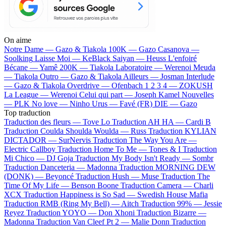
On aime
Notre Dame —
Gazo & Tiakola
100K —
Gazo
Casanova —
Soolking
Laisse Moi —
KeBlack
Saiyan —
Heuss L'enfoiré
Bécane —
Yamê
200K —
Tiakola
Laboratoire —
Werenoi
Meuda
—
Tiakola
Outro —
Gazo & Tiakola
Ailleurs —
Josman
Interlude
—
Gazo & Tiakola
Overdrive —
Ofenbach
1 2 3 4 —
ZOKUSH
La League —
Werenoi
Celui qui part —
Joseph Kamel
Nouvelles
—
PLK
No love —
Ninho
Urus —
Favé (FR)
DIE —
Gazo
Top traduction
Traduction des fleurs —
Tove Lo
Traduction AH HA —
Cardi B
Traduction Coulda Shoulda Woulda —
Russ
Traduction KYLIAN
DICTADOR —
SurNervis
Traduction The Way You Are —
Electric Callboy
Traduction Home To Me —
Tones & I
Traduction
Mi Chico —
DJ Goja
Traduction My Body Isn't Ready —
Sombr
Traduction Danceteria —
Madonna
Traduction MORNING DEW
(DONK) —
Beyoncé
Traduction Hush —
Muse
Traduction The
Time Of My Life —
Benson Boone
Traduction Camera —
Charli
XCX
Traduction Happiness is So Sad —
Swedish House Mafia
Traduction RMB (Ring My Bell) —
Aitch
Traduction 99% —
Jessie
Reyez
Traduction YOYO —
Don Xhoni
Traduction Bizarre —
Madonna
Traduction Van Cleef Pt 2 —
Malie Donn
Traduction