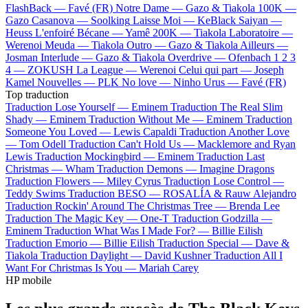
FlashBack —
Favé (FR)
Notre Dame —
Gazo & Tiakola
100K —
Gazo
Casanova —
Soolking
Laisse Moi —
KeBlack
Saiyan —
Heuss L'enfoiré
Bécane —
Yamê
200K —
Tiakola
Laboratoire —
Werenoi
Meuda —
Tiakola
Outro —
Gazo & Tiakola
Ailleurs —
Josman
Interlude —
Gazo & Tiakola
Overdrive —
Ofenbach
1 2 3
4 —
ZOKUSH
La League —
Werenoi
Celui qui part —
Joseph
Kamel
Nouvelles —
PLK
No love —
Ninho
Urus —
Favé (FR)
Top traduction
Traduction Lose Yourself —
Eminem
Traduction The Real Slim
Shady —
Eminem
Traduction Without Me —
Eminem
Traduction
Someone You Loved —
Lewis Capaldi
Traduction Another Love
—
Tom Odell
Traduction Can't Hold Us —
Macklemore and Ryan
Lewis
Traduction Mockingbird —
Eminem
Traduction Last
Christmas —
Wham
Traduction Demons —
Imagine Dragons
Traduction Flowers —
Miley Cyrus
Traduction Lose Control —
Teddy Swims
Traduction BESO —
ROSALÍA & Rauw Alejandro
Traduction Rockin' Around The Christmas Tree —
Brenda Lee
Traduction The Magic Key —
One-T
Traduction Godzilla —
Eminem
Traduction What Was I Made For? —
Billie Eilish
Traduction Emorio —
Billie Eilish
Traduction Special —
Dave &
Tiakola
Traduction Daylight —
David Kushner
Traduction All I
Want For Christmas Is You —
Mariah Carey
HP mobile