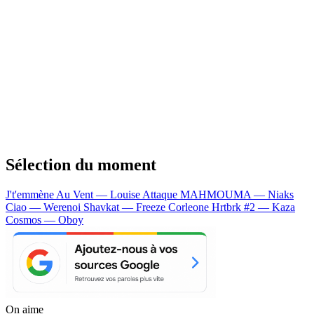
Sélection du moment
J't'emmène Au Vent — Louise Attaque
MAHMOUMA — Niaks
Ciao — Werenoi
Shavkat — Freeze Corleone
Hrtbrk #2 — Kaza
Cosmos — Oboy
On aime