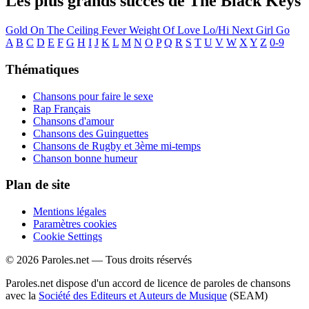
Les plus grands succès de The Black Keys
Gold On The Ceiling
Fever
Weight Of Love
Lo/Hi
Next Girl
Go
A
B
C
D
E
F
G
H
I
J
K
L
M
N
O
P
Q
R
S
T
U
V
W
X
Y
Z
0-9
Thématiques
Chansons pour faire le sexe
Rap Français
Chansons d'amour
Chansons des Guinguettes
Chansons de Rugby et 3ème mi-temps
Chanson bonne humeur
Plan de site
Mentions légales
Paramètres cookies
Cookie Settings
© 2026 Paroles.net — Tous droits réservés
Paroles.net dispose d'un accord de licence de paroles de chansons
avec la
Société des Editeurs et Auteurs de Musique
(SEAM)