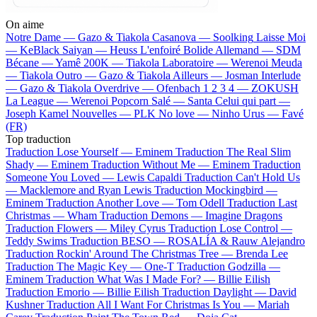
On aime
Notre Dame —
Gazo & Tiakola
Casanova —
Soolking
Laisse Moi
—
KeBlack
Saiyan —
Heuss L'enfoiré
Bolide Allemand —
SDM
Bécane —
Yamê
200K —
Tiakola
Laboratoire —
Werenoi
Meuda
—
Tiakola
Outro —
Gazo & Tiakola
Ailleurs —
Josman
Interlude
—
Gazo & Tiakola
Overdrive —
Ofenbach
1 2 3 4 —
ZOKUSH
La League —
Werenoi
Popcorn Salé —
Santa
Celui qui part —
Joseph Kamel
Nouvelles —
PLK
No love —
Ninho
Urus —
Favé
(FR)
Top traduction
Traduction Lose Yourself —
Eminem
Traduction The Real Slim
Shady —
Eminem
Traduction Without Me —
Eminem
Traduction
Someone You Loved —
Lewis Capaldi
Traduction Can't Hold Us
—
Macklemore and Ryan Lewis
Traduction Mockingbird —
Eminem
Traduction Another Love —
Tom Odell
Traduction Last
Christmas —
Wham
Traduction Demons —
Imagine Dragons
Traduction Flowers —
Miley Cyrus
Traduction Lose Control —
Teddy Swims
Traduction BESO —
ROSALÍA & Rauw Alejandro
Traduction Rockin' Around The Christmas Tree —
Brenda Lee
Traduction The Magic Key —
One-T
Traduction Godzilla —
Eminem
Traduction What Was I Made For? —
Billie Eilish
Traduction Emorio —
Billie Eilish
Traduction Daylight —
David
Kushner
Traduction All I Want For Christmas Is You —
Mariah