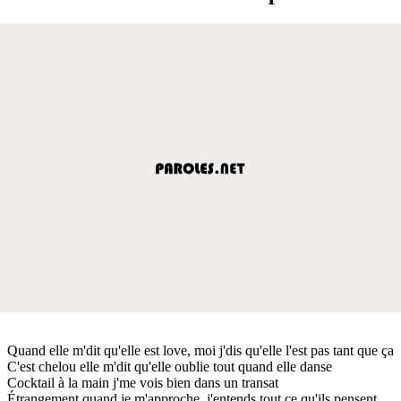
Quand elle m'dit qu'elle est love, moi j'dis qu'elle l'est pas tant que ça
C'est chelou elle m'dit qu'elle oublie tout quand elle danse
Cocktail à la main j'me vois bien dans un transat
Étrangement quand je m'approche, j'entends tout ce qu'ils pensent