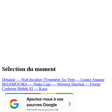
Sélection du moment
Dépassé — Nuit Incolore
J't'emmène Au Vent — Louise Attaque
MAHMOUMA — Niaks
Ciao — Werenoi
Shavkat — Freeze
Corleone
Hrtbrk #2 — Kaza