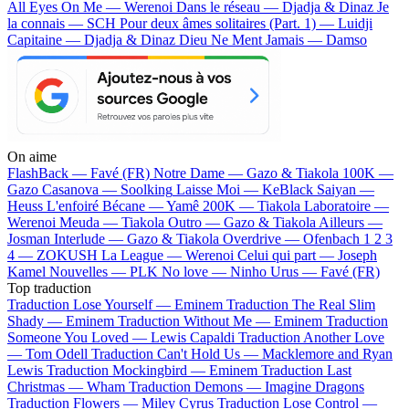
All Eyes On Me — Werenoi
Dans le réseau — Djadja & Dinaz
Je
la connais — SCH
Pour deux âmes solitaires (Part. 1) — Luidji
Capitaine — Djadja & Dinaz
Dieu Ne Ment Jamais — Damso
On aime
FlashBack —
Favé (FR)
Notre Dame —
Gazo & Tiakola
100K —
Gazo
Casanova —
Soolking
Laisse Moi —
KeBlack
Saiyan —
Heuss L'enfoiré
Bécane —
Yamê
200K —
Tiakola
Laboratoire —
Werenoi
Meuda —
Tiakola
Outro —
Gazo & Tiakola
Ailleurs —
Josman
Interlude —
Gazo & Tiakola
Overdrive —
Ofenbach
1 2 3
4 —
ZOKUSH
La League —
Werenoi
Celui qui part —
Joseph
Kamel
Nouvelles —
PLK
No love —
Ninho
Urus —
Favé (FR)
Top traduction
Traduction Lose Yourself —
Eminem
Traduction The Real Slim
Shady —
Eminem
Traduction Without Me —
Eminem
Traduction
Someone You Loved —
Lewis Capaldi
Traduction Another Love
—
Tom Odell
Traduction Can't Hold Us —
Macklemore and Ryan
Lewis
Traduction Mockingbird —
Eminem
Traduction Last
Christmas —
Wham
Traduction Demons —
Imagine Dragons
Traduction Flowers —
Miley Cyrus
Traduction Lose Control —