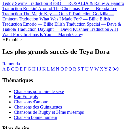
Teddy Swims
Traduction BESO —
ROSALÍA & Rauw Alejandro
Traduction Rockin' Around The Christmas Tree —
Brenda Lee
Traduction The Magic Key —
One-T
Traduction Godzilla —
Eminem
Traduction What Was I Made For? —
Billie Eilish
Traduction Emorio —
Billie Eilish
Traduction Special —
Dave &
Tiakola
Traduction Daylight —
David Kushner
Traduction All I
Want For Christmas Is You —
Mariah Carey
HP mobile
Les plus grands succès de Teya Dora
Ramonda
A
B
C
D
E
F
G
H
I
J
K
L
M
N
O
P
Q
R
S
T
U
V
W
X
Y
Z
0-9
Thématiques
Chansons pour faire le sexe
Rap Français
Chansons d'amour
Chansons des Guinguettes
Chansons de Rugby et 3ème mi-temps
Chanson bonne humeur
Plan de site