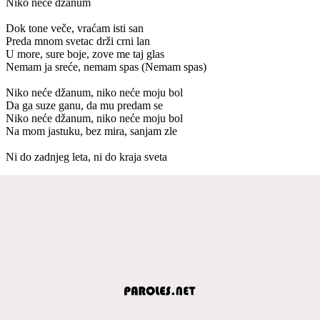
Niko neće džanum
Dok tone veče, vraćam isti san
Preda mnom svetac drži crni lan
U more, sure boje, zove me taj glas
Nemam ja sreće, nemam spas (Nemam spas)
Niko neće džanum, niko neće moju bol
Da ga suze ganu, da mu predam se
Niko neće džanum, niko neće moju bol
Na mom jastuku, bez mira, sanjam zle
Ni do zadnjeg leta, ni do kraja sveta