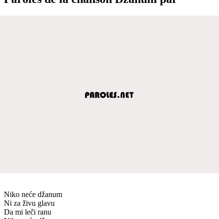
Niko neće džanum
Ni za živu glavu
Da mi leči ranu