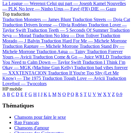
La League —
Werenoi
Celui qui part —
Joseph Kamel
Nouvelles
—
PLK
No love —
Ninho
Urus —
Favé (FR)
DIE —
Gazo
Top traduction
Traduction Monsters —
James Blunt
Traduction Streets —
Doja Cat
Traduction Drivers license —
Olivia Rodrigo
Traduction Lover —
Taylor Swift
Traduction Teeth —
5 Seconds Of Summer
Traduction
Seya —
Morad
Traduction No Idea —
Don Toliver
Traduction
Morado —
J Balvin
Traduction Hard For Me —
Michele Morrone
Traduction Rapture —
Michele Morrone
Traduction Stand By —
Michele Morrone
Traduction Agua —
Tainy
Traduction Forever
Yours —
Avicii
Traduction Come & Go —
Juice WRLD
Traduction
You Need to Calm Down —
Taylor Swift
Traduction I Think I’m
Okay —
MGK (Machine Gun Kelly)
Traduction bad vibes forever
—
XXXTENTACION
Traduction If You're Too Shy (Let Me
Know) —
The 1975
Traduction Tough Love —
Avicii
Traduction
Lovefool —
Twocolors
HP mobile
A
B
C
D
E
F
G
H
I
J
K
L
M
N
O
P
Q
R
S
T
U
V
W
X
Y
Z
0-9
Thématiques
Chansons pour faire le sexe
Rap Français
Chansons d'amour