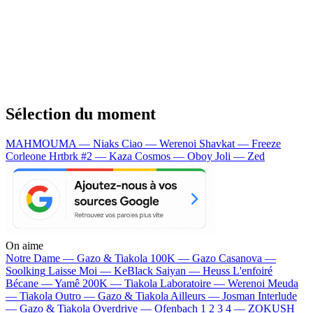
Sélection du moment
MAHMOUMA — Niaks
Ciao — Werenoi
Shavkat — Freeze
Corleone
Hrtbrk #2 — Kaza
Cosmos — Oboy
Joli — Zed
On aime
Notre Dame —
Gazo & Tiakola
100K —
Gazo
Casanova —
Soolking
Laisse Moi —
KeBlack
Saiyan —
Heuss L'enfoiré
Bécane —
Yamê
200K —
Tiakola
Laboratoire —
Werenoi
Meuda
—
Tiakola
Outro —
Gazo & Tiakola
Ailleurs —
Josman
Interlude
—
Gazo & Tiakola
Overdrive —
Ofenbach
1 2 3 4 —
ZOKUSH