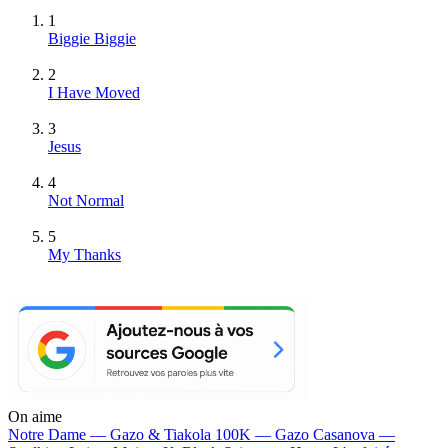
1
Biggie Biggie
2
I Have Moved
3
Jesus
4
Not Normal
5
My Thanks
On aime
Notre Dame —
Gazo & Tiakola
100K —
Gazo
Casanova —