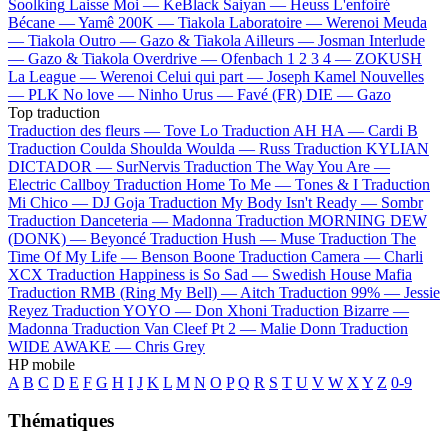
Soolking
Laisse Moi —
KeBlack
Saiyan —
Heuss L'enfoiré
Bécane —
Yamê
200K —
Tiakola
Laboratoire —
Werenoi
Meuda
—
Tiakola
Outro —
Gazo & Tiakola
Ailleurs —
Josman
Interlude
—
Gazo & Tiakola
Overdrive —
Ofenbach
1 2 3 4 —
ZOKUSH
La League —
Werenoi
Celui qui part —
Joseph Kamel
Nouvelles
—
PLK
No love —
Ninho
Urus —
Favé (FR)
DIE —
Gazo
Top traduction
Traduction des fleurs —
Tove Lo
Traduction AH HA —
Cardi B
Traduction Coulda Shoulda Woulda —
Russ
Traduction KYLIAN
DICTADOR —
SurNervis
Traduction The Way You Are —
Electric Callboy
Traduction Home To Me —
Tones & I
Traduction
Mi Chico —
DJ Goja
Traduction My Body Isn't Ready —
Sombr
Traduction Danceteria —
Madonna
Traduction MORNING DEW
(DONK) —
Beyoncé
Traduction Hush —
Muse
Traduction The
Time Of My Life —
Benson Boone
Traduction Camera —
Charli
XCX
Traduction Happiness is So Sad —
Swedish House Mafia
Traduction RMB (Ring My Bell) —
Aitch
Traduction 99% —
Jessie
Reyez
Traduction YOYO —
Don Xhoni
Traduction Bizarre —
Madonna
Traduction Van Cleef Pt 2 —
Malie Donn
Traduction
WIDE AWAKE —
Chris Grey
HP mobile
A
B
C
D
E
F
G
H
I
J
K
L
M
N
O
P
Q
R
S
T
U
V
W
X
Y
Z
0-9
Thématiques