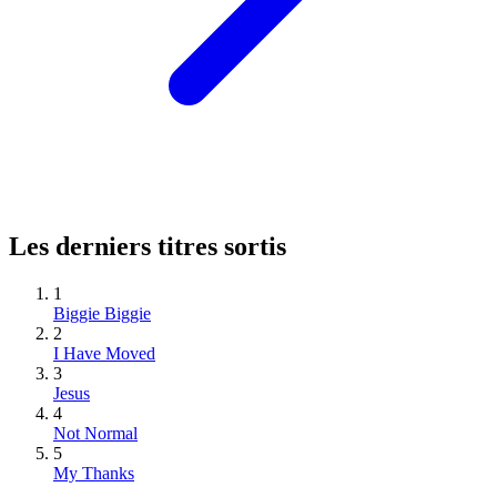
Les derniers titres sortis
1
Biggie Biggie
2
I Have Moved
3
Jesus
4
Not Normal
5
My Thanks