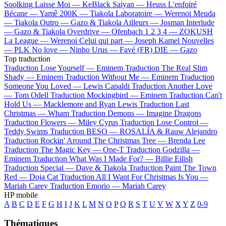
Soolking
Laisse Moi —
KeBlack
Saiyan —
Heuss L'enfoiré
Bécane —
Yamê
200K —
Tiakola
Laboratoire —
Werenoi
Meuda
—
Tiakola
Outro —
Gazo & Tiakola
Ailleurs —
Josman
Interlude
—
Gazo & Tiakola
Overdrive —
Ofenbach
1 2 3 4 —
ZOKUSH
La League —
Werenoi
Celui qui part —
Joseph Kamel
Nouvelles
—
PLK
No love —
Ninho
Urus —
Favé (FR)
DIE —
Gazo
Top traduction
Traduction Lose Yourself —
Eminem
Traduction The Real Slim
Shady —
Eminem
Traduction Without Me —
Eminem
Traduction
Someone You Loved —
Lewis Capaldi
Traduction Another Love
—
Tom Odell
Traduction Mockingbird —
Eminem
Traduction Can't
Hold Us —
Macklemore and Ryan Lewis
Traduction Last
Christmas —
Wham
Traduction Demons —
Imagine Dragons
Traduction Flowers —
Miley Cyrus
Traduction Lose Control —
Teddy Swims
Traduction BESO —
ROSALÍA & Rauw Alejandro
Traduction Rockin' Around The Christmas Tree —
Brenda Lee
Traduction The Magic Key —
One-T
Traduction Godzilla —
Eminem
Traduction What Was I Made For? —
Billie Eilish
Traduction Special —
Dave & Tiakola
Traduction Paint The Town
Red —
Doja Cat
Traduction All I Want For Christmas Is You —
Mariah Carey
Traduction Emorio —
Mariah Carey
HP mobile
A
B
C
D
E
F
G
H
I
J
K
L
M
N
O
P
Q
R
S
T
U
V
W
X
Y
Z
0-9
Thématiques