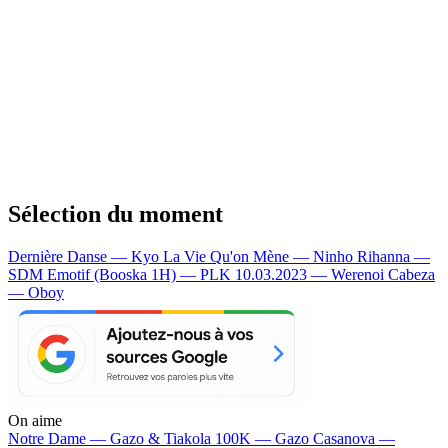
Sélection du moment
Dernière Danse — Kyo
La Vie Qu'on Mène — Ninho
Rihanna —
SDM
Emotif (Booska 1H) — PLK
10.03.2023 — Werenoi
Cabeza
— Oboy
On aime
Notre Dame —
Gazo & Tiakola
100K —
Gazo
Casanova —