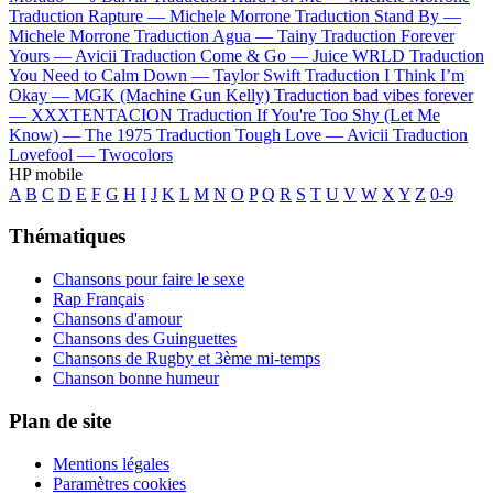
Traduction Rapture —
Michele Morrone
Traduction Stand By —
Michele Morrone
Traduction Agua —
Tainy
Traduction Forever
Yours —
Avicii
Traduction Come & Go —
Juice WRLD
Traduction
You Need to Calm Down —
Taylor Swift
Traduction I Think I’m
Okay —
MGK (Machine Gun Kelly)
Traduction bad vibes forever
—
XXXTENTACION
Traduction If You're Too Shy (Let Me
Know) —
The 1975
Traduction Tough Love —
Avicii
Traduction
Lovefool —
Twocolors
HP mobile
A
B
C
D
E
F
G
H
I
J
K
L
M
N
O
P
Q
R
S
T
U
V
W
X
Y
Z
0-9
Thématiques
Chansons pour faire le sexe
Rap Français
Chansons d'amour
Chansons des Guinguettes
Chansons de Rugby et 3ème mi-temps
Chanson bonne humeur
Plan de site
Mentions légales
Paramètres cookies