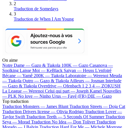
2
Traduction de Somedays
3
Traduction de When I Am Young
On aime
Notre Dame —
Gazo & Tiakola
100K —
Gazo
Casanova —
Soolking
Laisse Moi —
KeBlack
Saiyan —
Heuss L'enfoiré
Bécane —
Yamê
200K —
Tiakola
Laboratoire —
Werenoi
Meuda
—
Tiakola
Outro —
Gazo & Tiakola
Ailleurs —
Josman
Interlude
—
Gazo & Tiakola
Overdrive —
Ofenbach
1 2 3 4 —
ZOKUSH
La League —
Werenoi
Celui qui part —
Joseph Kamel
Nouvelles
—
PLK
No love —
Ninho
Urus —
Favé (FR)
DIE —
Gazo
Top traduction
Traduction Monsters —
James Blunt
Traduction Streets —
Doja Cat
Traduction Drivers license —
Olivia Rodrigo
Traduction Lover —
Taylor Swift
Traduction Teeth —
5 Seconds Of Summer
Traduction
Seya —
Morad
Traduction No Idea —
Don Toliver
Traduction
Morado —
J Balvin
Traduction Hard For Me —
Michele Morrone