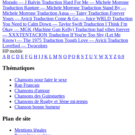
Morado —
J Balvin
Traduction Hard For Me —
Michele Morrone
Traduction Rapture —
Michele Morrone
Traduction Stand By —
Michele Morrone
Traduction Agua —
Tainy
Traduction Forever
Yours —
Avicii
Traduction Come & Go —
Juice WRLD
Traduction
You Need to Calm Down —
Taylor Swift
Traduction I Think I’m
Okay —
MGK (Machine Gun Kelly)
Traduction bad vibes forever
—
XXXTENTACION
Traduction If You're Too Shy (Let Me
Know) —
The 1975
Traduction Tough Love —
Avicii
Traduction
Lovefool —
Twocolors
HP mobile
A
B
C
D
E
F
G
H
I
J
K
L
M
N
O
P
Q
R
S
T
U
V
W
X
Y
Z
0-9
Thématiques
Chansons pour faire le sexe
Rap Français
Chansons d'amour
Chansons des Guinguettes
Chansons de Rugby et 3ème mi-temps
Chanson bonne humeur
Plan de site
Mentions légales