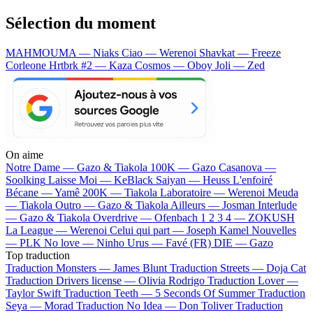
Sélection du moment
MAHMOUMA — Niaks
Ciao — Werenoi
Shavkat — Freeze
Corleone
Hrtbrk #2 — Kaza
Cosmos — Oboy
Joli — Zed
On aime
Notre Dame —
Gazo & Tiakola
100K —
Gazo
Casanova —
Soolking
Laisse Moi —
KeBlack
Saiyan —
Heuss L'enfoiré
Bécane —
Yamê
200K —
Tiakola
Laboratoire —
Werenoi
Meuda
—
Tiakola
Outro —
Gazo & Tiakola
Ailleurs —
Josman
Interlude
—
Gazo & Tiakola
Overdrive —
Ofenbach
1 2 3 4 —
ZOKUSH
La League —
Werenoi
Celui qui part —
Joseph Kamel
Nouvelles
—
PLK
No love —
Ninho
Urus —
Favé (FR)
DIE —
Gazo
Top traduction
Traduction Monsters —
James Blunt
Traduction Streets —
Doja Cat
Traduction Drivers license —
Olivia Rodrigo
Traduction Lover —
Taylor Swift
Traduction Teeth —
5 Seconds Of Summer
Traduction
Seya —
Morad
Traduction No Idea —
Don Toliver
Traduction