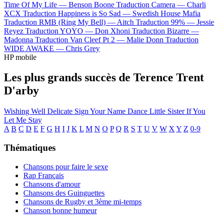
Time Of My Life —
Benson Boone
Traduction Camera —
Charli
XCX
Traduction Happiness is So Sad —
Swedish House Mafia
Traduction RMB (Ring My Bell) —
Aitch
Traduction 99% —
Jessie
Reyez
Traduction YOYO —
Don Xhoni
Traduction Bizarre —
Madonna
Traduction Van Cleef Pt 2 —
Malie Donn
Traduction
WIDE AWAKE —
Chris Grey
HP mobile
Les plus grands succès de Terence Trent
D'arby
Wishing Well
Delicate
Sign Your Name
Dance Little Sister
If You
Let Me Stay
A
B
C
D
E
F
G
H
I
J
K
L
M
N
O
P
Q
R
S
T
U
V
W
X
Y
Z
0-9
Thématiques
Chansons pour faire le sexe
Rap Français
Chansons d'amour
Chansons des Guinguettes
Chansons de Rugby et 3ème mi-temps
Chanson bonne humeur