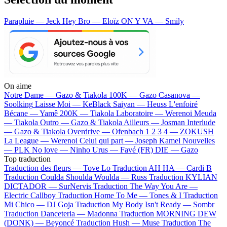
Parapluie — Jeck
Hey Bro — Eloïz
ON Y VA — Smily
On aime
Notre Dame —
Gazo & Tiakola
100K —
Gazo
Casanova —
Soolking
Laisse Moi —
KeBlack
Saiyan —
Heuss L'enfoiré
Bécane —
Yamê
200K —
Tiakola
Laboratoire —
Werenoi
Meuda
—
Tiakola
Outro —
Gazo & Tiakola
Ailleurs —
Josman
Interlude
—
Gazo & Tiakola
Overdrive —
Ofenbach
1 2 3 4 —
ZOKUSH
La League —
Werenoi
Celui qui part —
Joseph Kamel
Nouvelles
—
PLK
No love —
Ninho
Urus —
Favé (FR)
DIE —
Gazo
Top traduction
Traduction des fleurs —
Tove Lo
Traduction AH HA —
Cardi B
Traduction Coulda Shoulda Woulda —
Russ
Traduction KYLIAN
DICTADOR —
SurNervis
Traduction The Way You Are —
Electric Callboy
Traduction Home To Me —
Tones & I
Traduction
Mi Chico —
DJ Goja
Traduction My Body Isn't Ready —
Sombr
Traduction Danceteria —
Madonna
Traduction MORNING DEW
(DONK) —
Beyoncé
Traduction Hush —
Muse
Traduction The