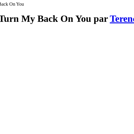
 Back On You
er Turn My Back On You par
Teren