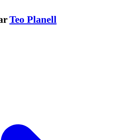
par
Teo Planell