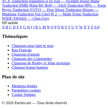
XCX
Traduction Happiness is So Sad —
Swedish House Mafia
Traduction RMB (Ring My Bell) —
Aitch
Traduction 99% —
Jessie
Reyez
Traduction YOYO —
Don Xhoni
Traduction Bizarre —
Madonna
Traduction Van Cleef Pt 2 —
Malie Donn
Traduction
WIDE AWAKE —
Chris Grey
HP mobile
A
B
C
D
E
F
G
H
I
J
K
L
M
N
O
P
Q
R
S
T
U
V
W
X
Y
Z
0-9
Thématiques
Chansons pour faire le sexe
Rap Français
Chansons d'amour
Chansons des Guinguettes
Chansons de Rugby et 3ème mi-temps
Chanson bonne humeur
Plan de site
Mentions légales
Paramètres cookies
Cookie Settings
© 2026 Paroles.net — Tous droits réservés