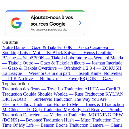
On aime
Notre Dame —
Gazo & Tiakola
100K —
Gazo
Casanova —
Soolking
Laisse Moi —
KeBlack
Saiyan —
Heuss L'enfoiré
Bécane —
Yamê
200K —
Tiakola
Laboratoire —
Werenoi
Meuda
—
Tiakola
Outro —
Gazo & Tiakola
Ailleurs —
Josman
Interlude
—
Gazo & Tiakola
Overdrive —
Ofenbach
1 2 3 4 —
ZOKUSH
La League —
Werenoi
Celui qui part —
Joseph Kamel
Nouvelles
—
PLK
No love —
Ninho
Urus —
Favé (FR)
DIE —
Gazo
Top traduction
Traduction des fleurs —
Tove Lo
Traduction AH HA —
Cardi B
Traduction Coulda Shoulda Woulda —
Russ
Traduction KYLIAN
DICTADOR —
SurNervis
Traduction The Way You Are —
Electric Callboy
Traduction Home To Me —
Tones & I
Traduction
Mi Chico —
DJ Goja
Traduction My Body Isn't Ready —
Sombr
Traduction Danceteria —
Madonna
Traduction MORNING DEW
(DONK) —
Beyoncé
Traduction Hush —
Muse
Traduction The
Time Of My Life —
Benson Boone
Traduction Camera —
Charli