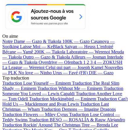
On aime
Notre Dame —
Gazo & Tiakola
100K —
Gazo
Casanova —
Soolking
Laisse Moi —
KeBlack
Saiyan —
Heuss L'enfoiré
Bécane —
Yamê
200K —
Tiakola
Laboratoire —
Werenoi
Meuda
—
Tiakola
Outro —
Gazo & Tiakola
Ailleurs —
Josman
Interlude
—
Gazo & Tiakola
Overdrive —
Ofenbach
1 2 3 4 —
ZOKUSH
La League —
Werenoi
Celui qui part —
Joseph Kamel
Nouvelles
—
PLK
No love —
Ninho
Urus —
Favé (FR)
DIE —
Gazo
Top traduction
Traduction Lose Yourself —
Eminem
Traduction The Real Slim
Shady —
Eminem
Traduction Without Me —
Eminem
Traduction
Someone You Loved —
Lewis Capaldi
Traduction Another Love
—
Tom Odell
Traduction Mockingbird —
Eminem
Traduction Can't
Hold Us —
Macklemore and Ryan Lewis
Traduction Last
Christmas —
Wham
Traduction Demons —
Imagine Dragons
Traduction Flowers —
Miley Cyrus
Traduction Lose Control —
Teddy Swims
Traduction BESO —
ROSALÍA & Rauw Alejandro
Traduction Rockin' Around The Christmas Tree —
Brenda Lee