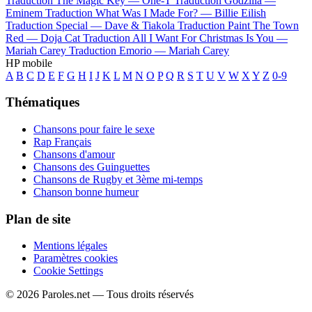
Traduction The Magic Key —
One-T
Traduction Godzilla —
Eminem
Traduction What Was I Made For? —
Billie Eilish
Traduction Special —
Dave & Tiakola
Traduction Paint The Town
Red —
Doja Cat
Traduction All I Want For Christmas Is You —
Mariah Carey
Traduction Emorio —
Mariah Carey
HP mobile
A
B
C
D
E
F
G
H
I
J
K
L
M
N
O
P
Q
R
S
T
U
V
W
X
Y
Z
0-9
Thématiques
Chansons pour faire le sexe
Rap Français
Chansons d'amour
Chansons des Guinguettes
Chansons de Rugby et 3ème mi-temps
Chanson bonne humeur
Plan de site
Mentions légales
Paramètres cookies
Cookie Settings
© 2026 Paroles.net — Tous droits réservés