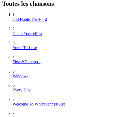
Toutes les chansons
1
Old Habits Die Hard
2
Count Yourself In
3
Yours To Lose
4
First & Foremost
5
Windows
6
Every Day
7
Welcome To Wherever You Are
8