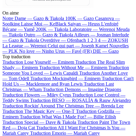
On aime
Notre Dame —
Gazo & Tiakola
100K —
Gazo
Casanova —
Soolking
Laisse Moi —
KeBlack
Saiyan —
Heuss L'enfoiré
Bécane —
Yamê
200K —
Tiakola
Laboratoire —
Werenoi
Meuda
—
Tiakola
Outro —
Gazo & Tiakola
Ailleurs —
Josman
Interlude
—
Gazo & Tiakola
Overdrive —
Ofenbach
1 2 3 4 —
ZOKUSH
La League —
Werenoi
Celui qui part —
Joseph Kamel
Nouvelles
—
PLK
No love —
Ninho
Urus —
Favé (FR)
DIE —
Gazo
Top traduction
Traduction Lose Yourself —
Eminem
Traduction The Real Slim
Shady —
Eminem
Traduction Without Me —
Eminem
Traduction
Someone You Loved —
Lewis Capaldi
Traduction Another Love
—
Tom Odell
Traduction Mockingbird —
Eminem
Traduction Can't
Hold Us —
Macklemore and Ryan Lewis
Traduction Last
Christmas —
Wham
Traduction Demons —
Imagine Dragons
Traduction Flowers —
Miley Cyrus
Traduction Lose Control —
Teddy Swims
Traduction BESO —
ROSALÍA & Rauw Alejandro
Traduction Rockin' Around The Christmas Tree —
Brenda Lee
Traduction The Magic Key —
One-T
Traduction Godzilla —
Eminem
Traduction What Was I Made For? —
Billie Eilish
Traduction Special —
Dave & Tiakola
Traduction Paint The Town
Red —
Doja Cat
Traduction All I Want For Christmas Is You —
Mariah Carey
Traduction Emorio —
Mariah Carey