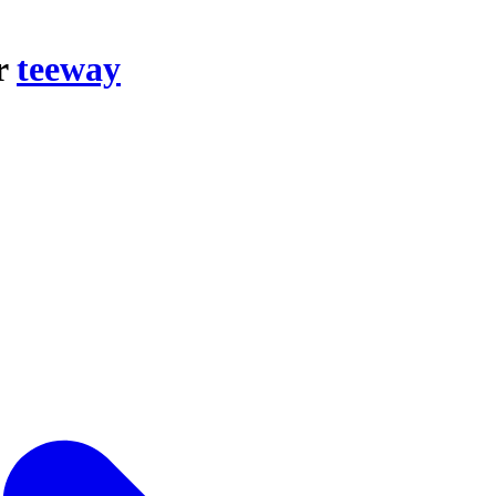
ar
teeway