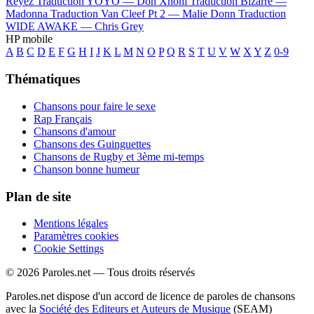
Reyez
Traduction YOYO —
Don Xhoni
Traduction Bizarre —
Madonna
Traduction Van Cleef Pt 2 —
Malie Donn
Traduction
WIDE AWAKE —
Chris Grey
HP mobile
A
B
C
D
E
F
G
H
I
J
K
L
M
N
O
P
Q
R
S
T
U
V
W
X
Y
Z
0-9
Thématiques
Chansons pour faire le sexe
Rap Français
Chansons d'amour
Chansons des Guinguettes
Chansons de Rugby et 3ème mi-temps
Chanson bonne humeur
Plan de site
Mentions légales
Paramètres cookies
Cookie Settings
© 2026 Paroles.net — Tous droits réservés
Paroles.net dispose d'un accord de licence de paroles de chansons
avec la
Société des Editeurs et Auteurs de Musique
(SEAM)