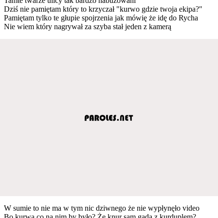
Tamte twarze ulicy tak bardzo nabuzowani
Dziś nie pamiętam który to krzyczał "kurwo gdzie twoja ekipa?"
Pamiętam tylko te głupie spojrzenia jak mówię że idę do Rycha
Nie wiem który nagrywał za szyba stał jeden z kamerą
W sumie to nie ma w tym nic dziwnego że nie wypłynęło video
Bo kurwa co na nim by było? Że knur sam gada z kurduplem?