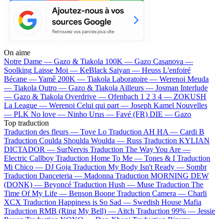
On aime
Notre Dame —
Gazo & Tiakola
100K —
Gazo
Casanova —
Soolking
Laisse Moi —
KeBlack
Saiyan —
Heuss L'enfoiré
Bécane —
Yamê
200K —
Tiakola
Laboratoire —
Werenoi
Meuda
—
Tiakola
Outro —
Gazo & Tiakola
Ailleurs —
Josman
Interlude
—
Gazo & Tiakola
Overdrive —
Ofenbach
1 2 3 4 —
ZOKUSH
La League —
Werenoi
Celui qui part —
Joseph Kamel
Nouvelles
—
PLK
No love —
Ninho
Urus —
Favé (FR)
DIE —
Gazo
Top traduction
Traduction des fleurs —
Tove Lo
Traduction AH HA —
Cardi B
Traduction Coulda Shoulda Woulda —
Russ
Traduction KYLIAN
DICTADOR —
SurNervis
Traduction The Way You Are —
Electric Callboy
Traduction Home To Me —
Tones & I
Traduction
Mi Chico —
DJ Goja
Traduction My Body Isn't Ready —
Sombr
Traduction Danceteria —
Madonna
Traduction MORNING DEW
(DONK) —
Beyoncé
Traduction Hush —
Muse
Traduction The
Time Of My Life —
Benson Boone
Traduction Camera —
Charli
XCX
Traduction Happiness is So Sad —
Swedish House Mafia
Traduction RMB (Ring My Bell) —
Aitch
Traduction 99% —
Jessie