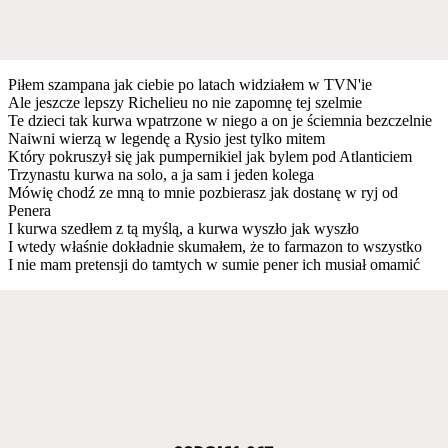
Piłem szampana jak ciebie po latach widziałem w TVN'ie
Ale jeszcze lepszy Richelieu no nie zapomnę tej szelmie
Te dzieci tak kurwa wpatrzone w niego a on je ściemnia bezczelnie
Naiwni wierzą w legendę a Rysio jest tylko mitem
Który pokruszył się jak pumpernikiel jak bylem pod Atlanticiem
Trzynastu kurwa na solo, a ja sam i jeden kolega
Mówię chodź ze mną to mnie pozbierasz jak dostanę w ryj od
Penera
I kurwa szedłem z tą myślą, a kurwa wyszło jak wyszło
I wtedy właśnie dokładnie skumałem, że to farmazon to wszystko
I nie mam pretensji do tamtych w sumie pener ich musiał omamić