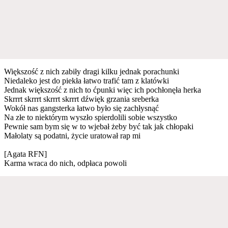
Większość z nich zabiły dragi kilku jednak porachunki
Niedaleko jest do piekła łatwo trafić tam z klatówki
Jednak większość z nich to ćpunki więc ich pochłonęła herka
Skrrrt skrrrt skrrrt skrrrt dźwięk grzania sreberka
Wokół nas gangsterka łatwo było się zachłysnąć
Na złe to niektórym wyszło spierdolili sobie wszystko
Pewnie sam bym się w to wjebał żeby być tak jak chłopaki
Małolaty są podatni, życie uratował rap mi
[Agata RFN]
Karma wraca do nich, odpłaca powoli