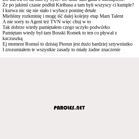
Że po jakimś czasie podbił Kiełbasa a tam byli wszyscy ci kumple?
I kurwa nic się nie stało i wybacz pominę detale
Mieliśmy rozkminię i mogę iść dalej kolejny etap Mam Talent
A nie sorry to Agent też TVN więc chuj w to
Tak dobrze wtedy pamiętałem czego uczyło podwórko
Pamiętam wtedy był tam Bosski Romek to ten co pływał z
kaczuszką
Ej moment Romuś to dzisiaj Piorun jest dużo bardziej sztywniutko
I zrozumiałem te wszystkie zasady to miały żadne znaczenie