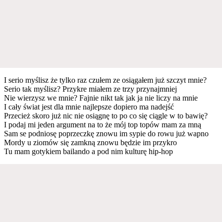
I serio myślisz że tylko raz czułem ze osiągałem już szczyt mnie?
Serio tak myślisz? Przykre miałem ze trzy przynajmniej
Nie wierzysz we mnie? Fajnie nikt tak jak ja nie liczy na mnie
I cały świat jest dla mnie najlepsze dopiero ma nadejść
Przecież skoro już nic nie osiągnę to po co się ciągle w to bawię?
I podaj mi jeden argument na to że mój top topów mam za mną
Sam se podniosę poprzeczkę znowu im sypie do rowu już wapno
Mordy u ziomów się zamkną znowu będzie im przykro
Tu mam gotykiem bailando a pod nim kulturę hip-hop