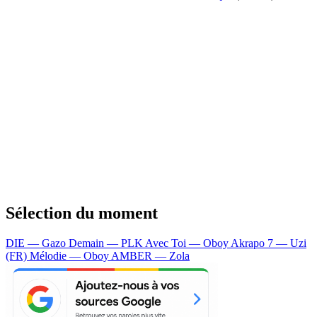
Sélection du moment
DIE — Gazo
Demain — PLK
Avec Toi — Oboy
Akrapo 7 — Uzi
(FR)
Mélodie — Oboy
AMBER — Zola