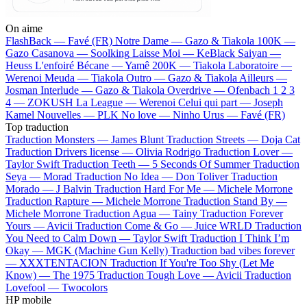
On aime
FlashBack —
Favé (FR)
Notre Dame —
Gazo & Tiakola
100K —
Gazo
Casanova —
Soolking
Laisse Moi —
KeBlack
Saiyan —
Heuss L'enfoiré
Bécane —
Yamê
200K —
Tiakola
Laboratoire —
Werenoi
Meuda —
Tiakola
Outro —
Gazo & Tiakola
Ailleurs —
Josman
Interlude —
Gazo & Tiakola
Overdrive —
Ofenbach
1 2 3
4 —
ZOKUSH
La League —
Werenoi
Celui qui part —
Joseph
Kamel
Nouvelles —
PLK
No love —
Ninho
Urus —
Favé (FR)
Top traduction
Traduction Monsters —
James Blunt
Traduction Streets —
Doja Cat
Traduction Drivers license —
Olivia Rodrigo
Traduction Lover —
Taylor Swift
Traduction Teeth —
5 Seconds Of Summer
Traduction
Seya —
Morad
Traduction No Idea —
Don Toliver
Traduction
Morado —
J Balvin
Traduction Hard For Me —
Michele Morrone
Traduction Rapture —
Michele Morrone
Traduction Stand By —
Michele Morrone
Traduction Agua —
Tainy
Traduction Forever
Yours —
Avicii
Traduction Come & Go —
Juice WRLD
Traduction
You Need to Calm Down —
Taylor Swift
Traduction I Think I’m
Okay —
MGK (Machine Gun Kelly)
Traduction bad vibes forever
—
XXXTENTACION
Traduction If You're Too Shy (Let Me
Know) —
The 1975
Traduction Tough Love —
Avicii
Traduction
Lovefool —
Twocolors
HP mobile