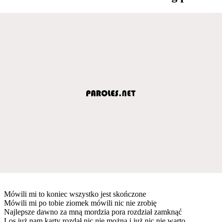
Mówili mi to koniec wszystko jest skończone
Mówili mi po tobie ziomek mówili nic nie zrobię
Najlepsze dawno za mną mordzia pora rozdział zamknąć
Los już nam karty rozdał nic nie można i już nic nie warto