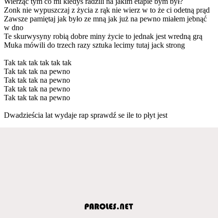
Wierząc tym co mi kiedyś radzili na jakim etapie bym był?
Zonk nie wypuszczaj z życia z rąk nie wierz w to że ci odetną prąd
Zawsze pamiętaj jak było ze mną jak już na pewno miałem jebnąć
w dno
Te skurwysyny robią dobre miny życie to jednak jest wredną grą
Muka mówili do trzech razy sztuka lecimy tutaj jack strong
Tak tak tak tak tak tak
Tak tak tak na pewno
Tak tak tak na pewno
Tak tak tak na pewno
Tak tak tak na pewno
Dwadzieścia lat wydaje rap sprawdź se ile to płyt jest