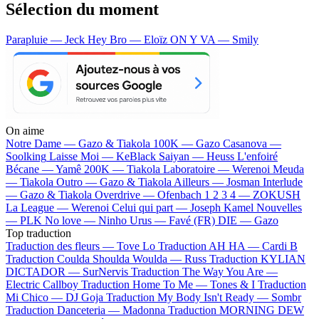
Sélection du moment
Parapluie — Jeck
Hey Bro — Eloïz
ON Y VA — Smily
On aime
Notre Dame —
Gazo & Tiakola
100K —
Gazo
Casanova —
Soolking
Laisse Moi —
KeBlack
Saiyan —
Heuss L'enfoiré
Bécane —
Yamê
200K —
Tiakola
Laboratoire —
Werenoi
Meuda
—
Tiakola
Outro —
Gazo & Tiakola
Ailleurs —
Josman
Interlude
—
Gazo & Tiakola
Overdrive —
Ofenbach
1 2 3 4 —
ZOKUSH
La League —
Werenoi
Celui qui part —
Joseph Kamel
Nouvelles
—
PLK
No love —
Ninho
Urus —
Favé (FR)
DIE —
Gazo
Top traduction
Traduction des fleurs —
Tove Lo
Traduction AH HA —
Cardi B
Traduction Coulda Shoulda Woulda —
Russ
Traduction KYLIAN
DICTADOR —
SurNervis
Traduction The Way You Are —
Electric Callboy
Traduction Home To Me —
Tones & I
Traduction
Mi Chico —
DJ Goja
Traduction My Body Isn't Ready —
Sombr
Traduction Danceteria —
Madonna
Traduction MORNING DEW