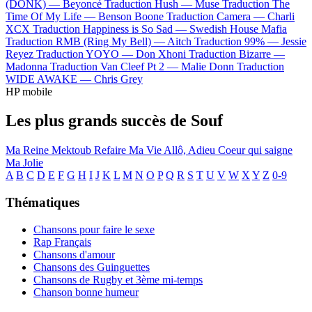
(DONK) —
Beyoncé
Traduction Hush —
Muse
Traduction The
Time Of My Life —
Benson Boone
Traduction Camera —
Charli
XCX
Traduction Happiness is So Sad —
Swedish House Mafia
Traduction RMB (Ring My Bell) —
Aitch
Traduction 99% —
Jessie
Reyez
Traduction YOYO —
Don Xhoni
Traduction Bizarre —
Madonna
Traduction Van Cleef Pt 2 —
Malie Donn
Traduction
WIDE AWAKE —
Chris Grey
HP mobile
Les plus grands succès de Souf
Ma Reine
Mektoub
Refaire Ma Vie
Allô, Adieu
Coeur qui saigne
Ma Jolie
A
B
C
D
E
F
G
H
I
J
K
L
M
N
O
P
Q
R
S
T
U
V
W
X
Y
Z
0-9
Thématiques
Chansons pour faire le sexe
Rap Français
Chansons d'amour
Chansons des Guinguettes
Chansons de Rugby et 3ème mi-temps
Chanson bonne humeur