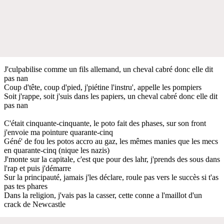
J'culpabilise comme un fils allemand, un cheval cabré donc elle dit
pas nan
Coup d'tête, coup d'pied, j'piétine l'instru', appelle les pompiers
Soit j'rappe, soit j'suis dans les papiers, un cheval cabré donc elle dit
pas nan
C'était cinquante-cinquante, le poto fait des phases, sur son front
j'envoie ma pointure quarante-cinq
Géné' de fou les potos accro au gaz, les mêmes manies que les mecs
en quarante-cinq (nique les nazis)
J'monte sur la capitale, c'est que pour des lahr, j'prends des sous dans
l'rap et puis j'démarre
Sur la principauté, jamais j'les déclare, roule pas vers le succès si t'as
pas tes phares
Dans la religion, j'vais pas la casser, cette conne a l'maillot d'un
crack de Newcastle