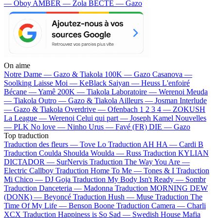
— Oboy
AMBER — Zola
BECTE — Gazo
On aime
Notre Dame —
Gazo & Tiakola
100K —
Gazo
Casanova —
Soolking
Laisse Moi —
KeBlack
Saiyan —
Heuss L'enfoiré
Bécane —
Yamê
200K —
Tiakola
Laboratoire —
Werenoi
Meuda
—
Tiakola
Outro —
Gazo & Tiakola
Ailleurs —
Josman
Interlude
—
Gazo & Tiakola
Overdrive —
Ofenbach
1 2 3 4 —
ZOKUSH
La League —
Werenoi
Celui qui part —
Joseph Kamel
Nouvelles
—
PLK
No love —
Ninho
Urus —
Favé (FR)
DIE —
Gazo
Top traduction
Traduction des fleurs —
Tove Lo
Traduction AH HA —
Cardi B
Traduction Coulda Shoulda Woulda —
Russ
Traduction KYLIAN
DICTADOR —
SurNervis
Traduction The Way You Are —
Electric Callboy
Traduction Home To Me —
Tones & I
Traduction
Mi Chico —
DJ Goja
Traduction My Body Isn't Ready —
Sombr
Traduction Danceteria —
Madonna
Traduction MORNING DEW
(DONK) —
Beyoncé
Traduction Hush —
Muse
Traduction The
Time Of My Life —
Benson Boone
Traduction Camera —
Charli
XCX
Traduction Happiness is So Sad —
Swedish House Mafia