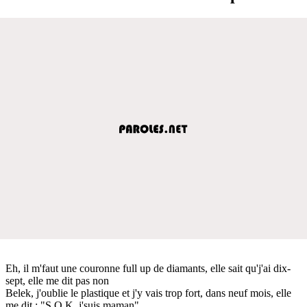
Eh, il m'faut une couronne full up de diamants, elle sait qu'j'ai dix-
sept, elle me dit pas non
Belek, j'oublie le plastique et j'y vais trop fort, dans neuf mois, elle
me dit : "S.O.K, j'suis maman"