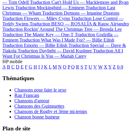
—
Tom Odell
Traduction Can't Hold Us —
Macklemore and Ryan
Lewis
Traduction Mockingbird —
Eminem
Traduction Last
Christmas —
Wham
Traduction Demons —
Imagine Dragons
Traduction Flowers —
Miley Cyrus
Traduction Lose Control —
Teddy Swims
Traduction BESO —
ROSALÍA & Rauw Alejandro
Traduction Rockin' Around The Christmas Tree —
Brenda Lee
Traduction The Magic Key —
One-T
Traduction Godzilla —
Eminem
Traduction What Was I Made For? —
Billie Eilish
Traduction Emorio —
Billie Eilish
Traduction Special —
Dave &
Tiakola
Traduction Daylight —
David Kushner
Traduction All I
Want For Christmas Is You —
Mariah Carey
HP mobile
A
B
C
D
E
F
G
H
I
J
K
L
M
N
O
P
Q
R
S
T
U
V
W
X
Y
Z
0-9
Thématiques
Chansons pour faire le sexe
Rap Français
Chansons d'amour
Chansons des Guinguettes
Chansons de Rugby et 3ème mi-temps
Chanson bonne humeur
Plan de site