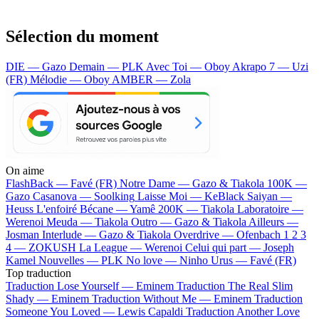
Sélection du moment
DIE — Gazo
Demain — PLK
Avec Toi — Oboy
Akrapo 7 — Uzi
(FR)
Mélodie — Oboy
AMBER — Zola
On aime
FlashBack —
Favé (FR)
Notre Dame —
Gazo & Tiakola
100K —
Gazo
Casanova —
Soolking
Laisse Moi —
KeBlack
Saiyan —
Heuss L'enfoiré
Bécane —
Yamê
200K —
Tiakola
Laboratoire —
Werenoi
Meuda —
Tiakola
Outro —
Gazo & Tiakola
Ailleurs —
Josman
Interlude —
Gazo & Tiakola
Overdrive —
Ofenbach
1 2 3
4 —
ZOKUSH
La League —
Werenoi
Celui qui part —
Joseph
Kamel
Nouvelles —
PLK
No love —
Ninho
Urus —
Favé (FR)
Top traduction
Traduction Lose Yourself —
Eminem
Traduction The Real Slim
Shady —
Eminem
Traduction Without Me —
Eminem
Traduction
Someone You Loved —
Lewis Capaldi
Traduction Another Love