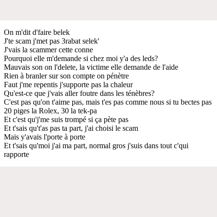
On m'dit d'faire belek
J'te scam j'met pas 3rabat selek'
J'vais la scammer cette conne
Pourquoi elle m'demande si chez moi y'a des leds?
Mauvais son on l'delete, la victime elle demande de l'aide
Rien à branler sur son compte on pénètre
Faut j'me repentis j'supporte pas la chaleur
Qu'est-ce que j'vais aller foutre dans les ténèbres?
C'est pas qu'on t'aime pas, mais t'es pas comme nous si tu bectes pas
20 piges la Rolex, 30 la tek-pa
Et c'est qu'j'me suis trompé si ça pète pas
Et t'sais qu't'as pas ta part, j'ai choisi le scam
Mais y'avais l'porte à porte
Et t'sais qu'moi j'ai ma part, normal gros j'suis dans tout c'qui
rapporte