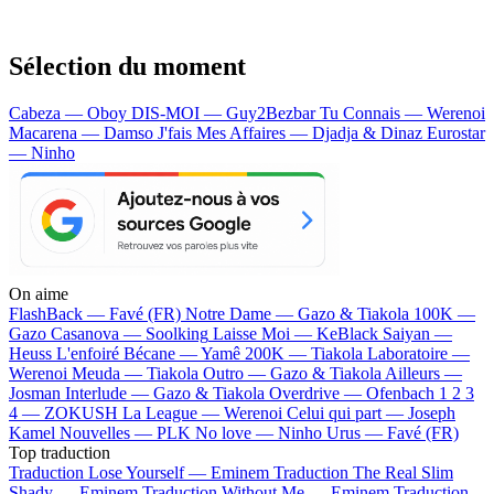
Sélection du moment
Cabeza — Oboy
DIS-MOI — Guy2Bezbar
Tu Connais — Werenoi
Macarena — Damso
J'fais Mes Affaires — Djadja & Dinaz
Eurostar
— Ninho
On aime
FlashBack —
Favé (FR)
Notre Dame —
Gazo & Tiakola
100K —
Gazo
Casanova —
Soolking
Laisse Moi —
KeBlack
Saiyan —
Heuss L'enfoiré
Bécane —
Yamê
200K —
Tiakola
Laboratoire —
Werenoi
Meuda —
Tiakola
Outro —
Gazo & Tiakola
Ailleurs —
Josman
Interlude —
Gazo & Tiakola
Overdrive —
Ofenbach
1 2 3
4 —
ZOKUSH
La League —
Werenoi
Celui qui part —
Joseph
Kamel
Nouvelles —
PLK
No love —
Ninho
Urus —
Favé (FR)
Top traduction
Traduction Lose Yourself —
Eminem
Traduction The Real Slim
Shady —
Eminem
Traduction Without Me —
Eminem
Traduction