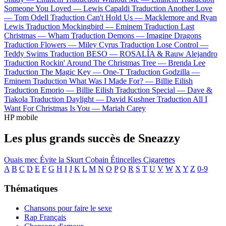
Someone You Loved —
Lewis Capaldi
Traduction Another Love
—
Tom Odell
Traduction Can't Hold Us —
Macklemore and Ryan
Lewis
Traduction Mockingbird —
Eminem
Traduction Last
Christmas —
Wham
Traduction Demons —
Imagine Dragons
Traduction Flowers —
Miley Cyrus
Traduction Lose Control —
Teddy Swims
Traduction BESO —
ROSALÍA & Rauw Alejandro
Traduction Rockin' Around The Christmas Tree —
Brenda Lee
Traduction The Magic Key —
One-T
Traduction Godzilla —
Eminem
Traduction What Was I Made For? —
Billie Eilish
Traduction Emorio —
Billie Eilish
Traduction Special —
Dave &
Tiakola
Traduction Daylight —
David Kushner
Traduction All I
Want For Christmas Is You —
Mariah Carey
HP mobile
Les plus grands succès de Sneazzy
Ouais mec
Évite la
Skurt Cobain
Étincelles
Cigarettes
A
B
C
D
E
F
G
H
I
J
K
L
M
N
O
P
Q
R
S
T
U
V
W
X
Y
Z
0-9
Thématiques
Chansons pour faire le sexe
Rap Français