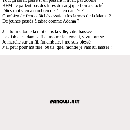
Tout ça serait passé si un passant n’avait pas zoomé
BFM ne parlent pas des litres de sang que l’on a craché
Dites moi y en a combien des Théo cachés ?
Combien de frérots fâchés essuient les larmes de la Mama ?
De jeunes passés à tabac comme Adama ?
J’ai tourné toute la nuit dans la ville, vitre baissée
Le diable est dans la file, mourir lentement, vivre pressé
Je marche sur un fil, funambule, j’me suis blessé
J’ai peur pour ma fille, ouais, quel monde je vais lui laisser ?