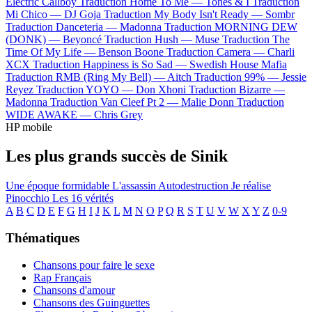
Electric Callboy
Traduction Home To Me —
Tones & I
Traduction
Mi Chico —
DJ Goja
Traduction My Body Isn't Ready —
Sombr
Traduction Danceteria —
Madonna
Traduction MORNING DEW
(DONK) —
Beyoncé
Traduction Hush —
Muse
Traduction The
Time Of My Life —
Benson Boone
Traduction Camera —
Charli
XCX
Traduction Happiness is So Sad —
Swedish House Mafia
Traduction RMB (Ring My Bell) —
Aitch
Traduction 99% —
Jessie
Reyez
Traduction YOYO —
Don Xhoni
Traduction Bizarre —
Madonna
Traduction Van Cleef Pt 2 —
Malie Donn
Traduction
WIDE AWAKE —
Chris Grey
HP mobile
Les plus grands succès de Sinik
Une époque formidable
L'assassin
Autodestruction
Je réalise
Pinocchio
Les 16 vérités
A
B
C
D
E
F
G
H
I
J
K
L
M
N
O
P
Q
R
S
T
U
V
W
X
Y
Z
0-9
Thématiques
Chansons pour faire le sexe
Rap Français
Chansons d'amour
Chansons des Guinguettes