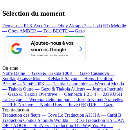
Sélection du moment
Demain — PLK
Avec Toi — Oboy
Akrapo 7 — Uzi (FR)
Mélodie
— Oboy
AMBER — Zola
BECTE — Gazo
On aime
Notre Dame —
Gazo & Tiakola
100K —
Gazo
Casanova —
Soolking
Laisse Moi —
KeBlack
Saiyan —
Heuss L'enfoiré
Bécane —
Yamê
200K —
Tiakola
Laboratoire —
Werenoi
Meuda
—
Tiakola
Outro —
Gazo & Tiakola
Ailleurs —
Josman
Interlude
—
Gazo & Tiakola
Overdrive —
Ofenbach
1 2 3 4 —
ZOKUSH
La League —
Werenoi
Celui qui part —
Joseph Kamel
Nouvelles
—
PLK
No love —
Ninho
Urus —
Favé (FR)
DIE —
Gazo
Top traduction
Traduction des fleurs —
Tove Lo
Traduction AH HA —
Cardi B
Traduction Coulda Shoulda Woulda —
Russ
Traduction KYLIAN
DICTADOR —
SurNervis
Traduction The Way You Are —