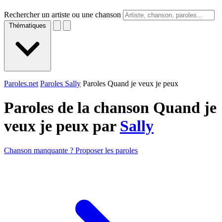
Rechercher un artiste ou une chanson
Thématiques
Paroles.net
Paroles Sally
Paroles Quand je veux je peux
Paroles de la chanson Quand je
veux je peux par
Sally
Chanson manquante ? Proposer les paroles