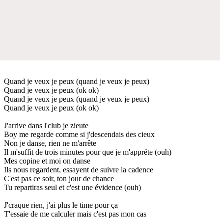
Quand je veux je peux (quand je veux je peux)
Quand je veux je peux (ok ok)
Quand je veux je peux (quand je veux je peux)
Quand je veux je peux (ok ok)
J'arrive dans l'club je zieute
Boy me regarde comme si j'descendais des cieux
Non je danse, rien ne m'arrête
Il m'suffit de trois minutes pour que je m'apprête (ouh)
Mes copine et moi on danse
Ils nous regardent, essayent de suivre la cadence
C'est pas ce soir, ton jour de chance
Tu repartiras seul et c'est une évidence (ouh)
J'craque rien, j'ai plus le time pour ça
T'essaie de me calculer mais c'est pas mon cas