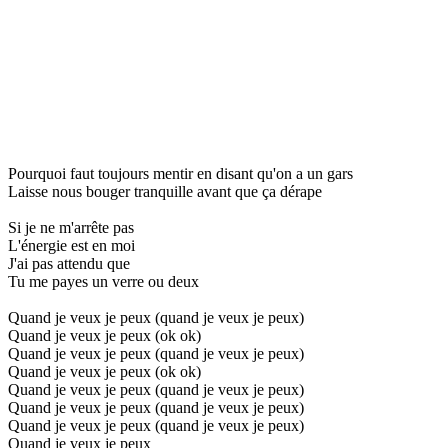
Pourquoi faut toujours mentir en disant qu'on a un gars
Laisse nous bouger tranquille avant que ça dérape
Si je ne m'arrête pas
L'énergie est en moi
J'ai pas attendu que
Tu me payes un verre ou deux
Quand je veux je peux (quand je veux je peux)
Quand je veux je peux (ok ok)
Quand je veux je peux (quand je veux je peux)
Quand je veux je peux (ok ok)
Quand je veux je peux (quand je veux je peux)
Quand je veux je peux (quand je veux je peux)
Quand je veux je peux (quand je veux je peux)
Quand je veux je peux