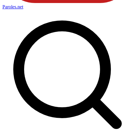
Paroles
.net