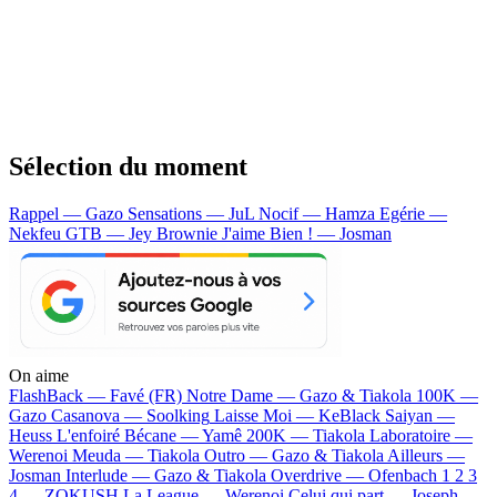
Sélection du moment
Rappel — Gazo
Sensations — JuL
Nocif — Hamza
Egérie —
Nekfeu
GTB — Jey Brownie
J'aime Bien ! — Josman
On aime
FlashBack —
Favé (FR)
Notre Dame —
Gazo & Tiakola
100K —
Gazo
Casanova —
Soolking
Laisse Moi —
KeBlack
Saiyan —
Heuss L'enfoiré
Bécane —
Yamê
200K —
Tiakola
Laboratoire —
Werenoi
Meuda —
Tiakola
Outro —
Gazo & Tiakola
Ailleurs —
Josman
Interlude —
Gazo & Tiakola
Overdrive —
Ofenbach
1 2 3
4 —
ZOKUSH
La League —
Werenoi
Celui qui part —
Joseph